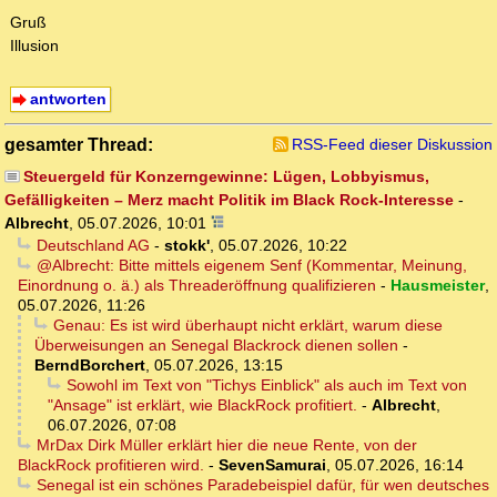
Gruß
Illusion
antworten
gesamter Thread:
RSS-Feed dieser Diskussion
Steuergeld für Konzerngewinne: Lügen, Lobbyismus,
Gefälligkeiten – Merz macht Politik im Black Rock-Interesse
-
Albrecht
,
05.07.2026, 10:01
Deutschland AG
-
stokk'
,
05.07.2026, 10:22
@Albrecht: Bitte mittels eigenem Senf (Kommentar, Meinung,
Einordnung o. ä.) als Threaderöffnung qualifizieren
-
Hausmeister
,
05.07.2026, 11:26
Genau: Es ist wird überhaupt nicht erklärt, warum diese
Überweisungen an Senegal Blackrock dienen sollen
-
BerndBorchert
,
05.07.2026, 13:15
Sowohl im Text von "Tichys Einblick" als auch im Text von
"Ansage" ist erklärt, wie BlackRock profitiert.
-
Albrecht
,
06.07.2026, 07:08
MrDax Dirk Müller erklärt hier die neue Rente, von der
BlackRock profitieren wird.
-
SevenSamurai
,
05.07.2026, 16:14
Senegal ist ein schönes Paradebeispiel dafür, für wen deutsches