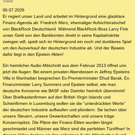
Views
06.07.2026
Er regiert unser Land und arbeitet im Hintergrund eine glasklare
Finanz-Agenda ab: Friedrich Merz, ehemaliger Aufsichtsratschef
von BlackRock Deutschland. Während BlackRock-Boss Larry Fink
unser Geld von den Bankkonten direkt in seine Kapitalmärkte
zwingen will, spielt sich im Hintergrund ein noch viel dunkleres Spiel
um den Ausverkauf der deutschen Industrie ab. Und der Beweis
dafür liegt in den Epstein-Akten!
Ein heimlicher Audio-Mitschnitt aus dem Februar 2013 öffnet uns
jetzt die Augen: Bei einem privaten Abendessen in Jeffrey Epsteins
Villa in Manhattan besprechen Ex-Premierminister Ehud Barak, Ex-
Finanzminister Larry Summers und Epstein selbst, wie man
deutsche Konzerne wie BASF oder Daimler heimlich übernimmt!
Über Briefkastenfirmen auf den British Virgin Islands und
Scheinfirmen in Luxemburg wollen sie die "unterdrückten Werte"
der deutschen Industrie aufkaufen und plündern. Sie lachen über
unsere Steuern, unsere Gewerkschaften und unsere träge
Konzernspitze. Die Pläne der Finanz-Eliten wurden längst
geschmiedet und Männer wie Merz sind die perfekten Türöffner! In