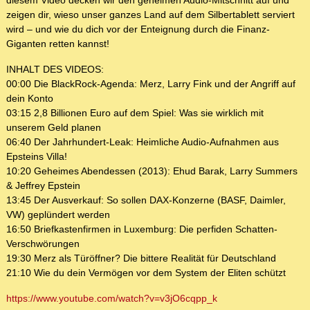
diesem Video decken wir den geheimen Audio-Mitschnitt auf und
zeigen dir, wieso unser ganzes Land auf dem Silbertablett serviert
wird – und wie du dich vor der Enteignung durch die Finanz-
Giganten retten kannst!
INHALT DES VIDEOS:
00:00 Die BlackRock-Agenda: Merz, Larry Fink und der Angriff auf
dein Konto
03:15 2,8 Billionen Euro auf dem Spiel: Was sie wirklich mit
unserem Geld planen
06:40 Der Jahrhundert-Leak: Heimliche Audio-Aufnahmen aus
Epsteins Villa!
10:20 Geheimes Abendessen (2013): Ehud Barak, Larry Summers
& Jeffrey Epstein
13:45 Der Ausverkauf: So sollen DAX-Konzerne (BASF, Daimler,
VW) geplündert werden
16:50 Briefkastenfirmen in Luxemburg: Die perfiden Schatten-
Verschwörungen
19:30 Merz als Türöffner? Die bittere Realität für Deutschland
21:10 Wie du dein Vermögen vor dem System der Eliten schützt
https://www.youtube.com/watch?v=v3jO6cqpp_k