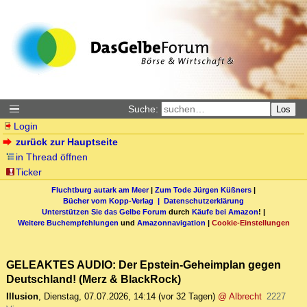
Suche:
Los
Login
zurück zur Hauptseite
in Thread öffnen
Ticker
Fluchtburg autark am Meer
|
Zum Tode Jürgen Küßners
|
Bücher vom Kopp-Verlag |
Datenschutzerklärung
Unterstützen Sie das Gelbe Forum
durch
Käufe bei Amazon
! |
Weitere Buchempfehlungen
und
Amazonnavigation
|
Cookie-Einstellungen
GELEAKTES AUDIO: Der Epstein-Geheimplan gegen
Deutschland! (Merz & BlackRock)
Illusion
,
Dienstag, 07.07.2026, 14:14
(vor 32 Tagen)
@ Albrecht
2227