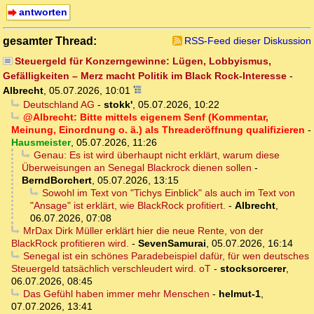
antworten
gesamter Thread:
RSS-Feed dieser Diskussion
Steuergeld für Konzerngewinne: Lügen, Lobbyismus,
Gefälligkeiten – Merz macht Politik im Black Rock-Interesse
-
Albrecht
,
05.07.2026, 10:01
Deutschland AG
-
stokk'
,
05.07.2026, 10:22
@Albrecht: Bitte mittels eigenem Senf (Kommentar,
Meinung, Einordnung o. ä.) als Threaderöffnung qualifizieren
-
Hausmeister
,
05.07.2026, 11:26
Genau: Es ist wird überhaupt nicht erklärt, warum diese
Überweisungen an Senegal Blackrock dienen sollen
-
BerndBorchert
,
05.07.2026, 13:15
Sowohl im Text von "Tichys Einblick" als auch im Text von
"Ansage" ist erklärt, wie BlackRock profitiert.
-
Albrecht
,
06.07.2026, 07:08
MrDax Dirk Müller erklärt hier die neue Rente, von der
BlackRock profitieren wird.
-
SevenSamurai
,
05.07.2026, 16:14
Senegal ist ein schönes Paradebeispiel dafür, für wen deutsches
Steuergeld tatsächlich verschleudert wird. oT
-
stocksorcerer
,
06.07.2026, 08:45
Das Gefühl haben immer mehr Menschen
-
helmut-1
,
07.07.2026, 13:41