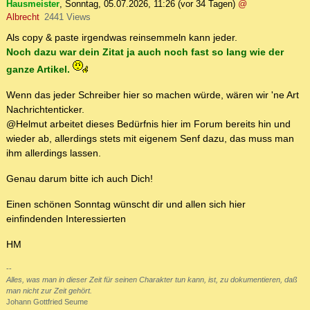
Hausmeister
,
Sonntag, 05.07.2026, 11:26
(vor 34 Tagen)
@
Albrecht
2441 Views
Als copy & paste irgendwas reinsemmeln kann jeder.
Noch dazu war dein Zitat ja auch noch fast so lang wie der
ganze Artikel.
Wenn das jeder Schreiber hier so machen würde, wären wir 'ne Art
Nachrichtenticker.
@Helmut arbeitet dieses Bedürfnis hier im Forum bereits hin und
wieder ab, allerdings stets mit eigenem Senf dazu, das muss man
ihm allerdings lassen.
Genau darum bitte ich auch Dich!
Einen schönen Sonntag wünscht dir und allen sich hier
einfindenden Interessierten
HM
--
Alles, was man in dieser Zeit für seinen Charakter tun kann, ist, zu dokumentieren, daß
man nicht zur Zeit gehört.
Johann Gottfried Seume