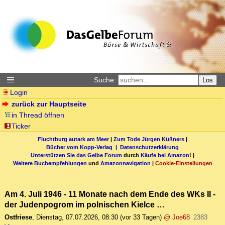
Suche:
Los
Login
zurück zur Hauptseite
in Thread öffnen
Ticker
Fluchtburg autark am Meer
|
Zum Tode Jürgen Küßners
|
Bücher vom Kopp-Verlag |
Datenschutzerklärung
Unterstützen Sie das Gelbe Forum
durch
Käufe bei Amazon
! |
Weitere Buchempfehlungen
und
Amazonnavigation
|
Cookie-Einstellungen
Am 4. Juli 1946 - 11 Monate nach dem Ende des WKs II -
der Judenpogrom im polnischen Kielce …
Ostfriese
,
Dienstag, 07.07.2026, 08:30
(vor 33 Tagen)
@ Joe68
2383