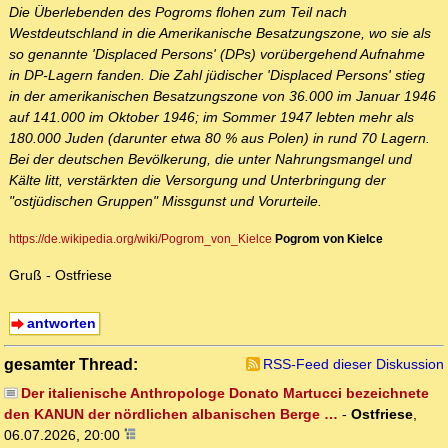
Die Überlebenden des Pogroms flohen zum Teil nach
Westdeutschland in die Amerikanische Besatzungszone, wo sie als
so genannte 'Displaced Persons' (DPs) vorübergehend Aufnahme
in DP-Lagern fanden. Die Zahl jüdischer 'Displaced Persons' stieg
in der amerikanischen Besatzungszone von 36.000 im Januar 1946
auf 141.000 im Oktober 1946; im Sommer 1947 lebten mehr als
180.000 Juden (darunter etwa 80 % aus Polen) in rund 70 Lagern.
Bei der deutschen Bevölkerung, die unter Nahrungsmangel und
Kälte litt, verstärkten die Versorgung und Unterbringung der
"ostjüdischen Gruppen" Missgunst und Vorurteile.
https://de.wikipedia.org/wiki/Pogrom_von_Kielce
Pogrom von Kielce
Gruß - Ostfriese
antworten
gesamter Thread:
RSS-Feed dieser Diskussion
Der italienische Anthropologe Donato Martucci bezeichnete
den KANUN der nördlichen albanischen Berge …
-
Ostfriese
,
06.07.2026, 20:00