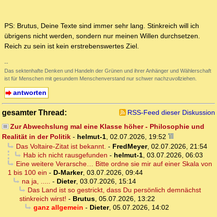
PS: Brutus, Deine Texte sind immer sehr lang. Stinkreich will ich
übrigens nicht werden, sondern nur meinen Willen durchsetzen.
Reich zu sein ist kein erstrebenswertes Ziel.
--
Das sektenhafte Denken und Handeln der Grünen und ihrer Anhänger und Wählerschaft
ist für Menschen mit gesundem Menschenverstand nur schwer nachzuvollziehen.
antworten
gesamter Thread:
RSS-Feed dieser Diskussion
Zur Abwechslung mal eine Klasse höher - Philosophie und
Realität in der Politik
-
helmut-1
,
02.07.2026, 19:52
Das Voltaire-Zitat ist bekannt.
-
FredMeyer
,
02.07.2026, 21:54
Hab ich nicht rausgefunden
-
helmut-1
,
03.07.2026, 06:03
Eine weitere Verarsche… Bitte ordne sie mir auf einer Skala von
1 bis 100 ein
-
D-Marker
,
03.07.2026, 09:44
na ja, .....
-
Dieter
,
03.07.2026, 15:14
Das Land ist so gestrickt, dass Du persönlich demnächst
stinkreich wirst!
-
Brutus
,
05.07.2026, 13:22
ganz allgemein
-
Dieter
,
05.07.2026, 14:02