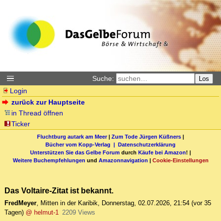
Suche:
Los
Login
zurück zur Hauptseite
in Thread öffnen
Ticker
Fluchtburg autark am Meer
|
Zum Tode Jürgen Küßners
|
Bücher vom Kopp-Verlag |
Datenschutzerklärung
Unterstützen Sie das Gelbe Forum
durch
Käufe bei Amazon
! |
Weitere Buchempfehlungen
und
Amazonnavigation
|
Cookie-Einstellungen
Das Voltaire-Zitat ist bekannt.
FredMeyer
,
Mitten in der Karibik
,
Donnerstag, 02.07.2026, 21:54
(vor 35
Tagen)
@ helmut-1
2209 Views