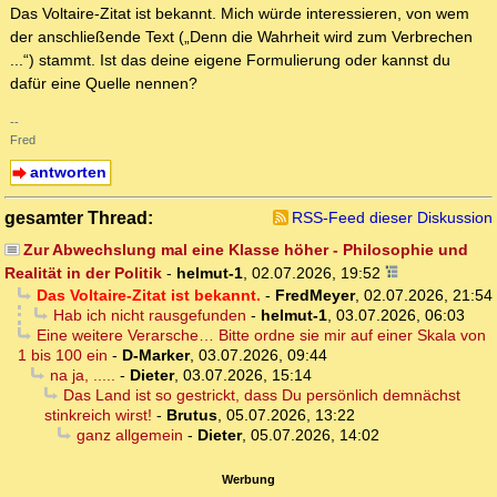
Das Voltaire-Zitat ist bekannt. Mich würde interessieren, von wem
der anschließende Text („Denn die Wahrheit wird zum Verbrechen
...“) stammt. Ist das deine eigene Formulierung oder kannst du
dafür eine Quelle nennen?
--
Fred
antworten
gesamter Thread:
RSS-Feed dieser Diskussion
Zur Abwechslung mal eine Klasse höher - Philosophie und
Realität in der Politik
-
helmut-1
,
02.07.2026, 19:52
Das Voltaire-Zitat ist bekannt.
-
FredMeyer
,
02.07.2026, 21:54
Hab ich nicht rausgefunden
-
helmut-1
,
03.07.2026, 06:03
Eine weitere Verarsche… Bitte ordne sie mir auf einer Skala von
1 bis 100 ein
-
D-Marker
,
03.07.2026, 09:44
na ja, .....
-
Dieter
,
03.07.2026, 15:14
Das Land ist so gestrickt, dass Du persönlich demnächst
stinkreich wirst!
-
Brutus
,
05.07.2026, 13:22
ganz allgemein
-
Dieter
,
05.07.2026, 14:02
Werbung