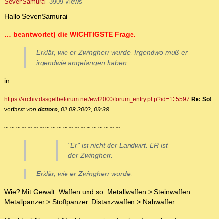
SevenSamurai
3909 Views
Hallo SevenSamurai
… beantwortet) die WICHTIGSTE Frage.
Erklär, wie er Zwingherr wurde. Irgendwo muß er
irgendwie angefangen haben.
in
https://archiv.dasgelbeforum.net/ewf2000/forum_entry.php?id=135597
Re: So!
verfasst
von
dottore
, 02.08.2002, 09:38
~ ~ ~ ~ ~ ~ ~ ~ ~ ~ ~ ~ ~ ~ ~ ~ ~ ~ ~ ~
"Er" ist nicht der Landwirt. ER ist
der Zwingherr.
Erklär, wie er Zwingherr wurde.
Wie? Mit Gewalt. Waffen und so. Metallwaffen > Steinwaffen.
Metallpanzer > Stoffpanzer. Distanzwaffen > Nahwaffen.