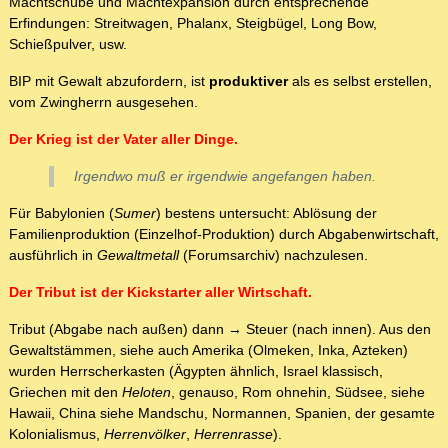
Machtschübe und Machtexpansion durch entsprechende
Erfindungen: Streitwagen, Phalanx, Steigbügel, Long Bow,
Schießpulver, usw.
BIP mit Gewalt abzufordern, ist
produktiver
als es selbst erstellen,
vom Zwingherrn ausgesehen.
Der Krieg ist der Vater aller Dinge.
Irgendwo muß er irgendwie angefangen haben.
Für Babylonien (
Sumer
) bestens untersucht: Ablösung der
Familienproduktion (Einzelhof-Produktion) durch Abgabenwirtschaft,
ausführlich in
Gewaltmetall
(Forumsarchiv) nachzulesen.
Der Tribut ist der Kickstarter aller Wirtschaft.
Tribut (Abgabe nach außen) dann → Steuer (nach innen). Aus den
Gewaltstämmen, siehe auch Amerika (Olmeken, Inka, Azteken)
wurden Herrscherkasten (Ägypten ähnlich, Israel klassisch,
Griechen mit den
Heloten
, genauso, Rom ohnehin, Südsee, siehe
Hawaii, China siehe Mandschu, Normannen, Spanien, der gesamte
Kolonialismus,
Herrenvölker
,
Herrenrasse
).