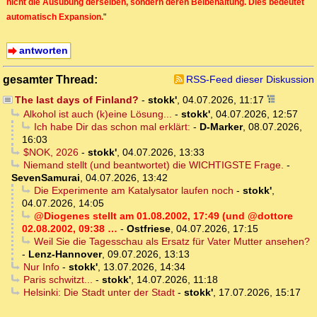
nicht die Ausübung derselben, sondern deren Beibehaltung. Dies bedeutet
automatisch Expansion.
"
antworten
gesamter Thread:
RSS-Feed dieser Diskussion
The last days of Finland?
-
stokk'
,
04.07.2026, 11:17
Alkohol ist auch (k)eine Lösung...
-
stokk'
,
04.07.2026, 12:57
Ich habe Dir das schon mal erklärt:
-
D-Marker
,
08.07.2026,
16:03
$NOK, 2026
-
stokk'
,
04.07.2026, 13:33
Niemand stellt (und beantwortet) die WICHTIGSTE Frage.
-
SevenSamurai
,
04.07.2026, 13:42
Die Experimente am Katalysator laufen noch
-
stokk'
,
04.07.2026, 14:05
@Diogenes stellt am 01.08.2002, 17:49 (und @dottore
02.08.2002, 09:38 …
-
Ostfriese
,
04.07.2026, 17:15
Weil Sie die Tagesschau als Ersatz für Vater Mutter ansehen?
-
Lenz-Hannover
,
09.07.2026, 13:13
Nur Info
-
stokk'
,
13.07.2026, 14:34
Paris schwitzt...
-
stokk'
,
14.07.2026, 11:18
Helsinki: Die Stadt unter der Stadt
-
stokk'
,
17.07.2026, 15:17