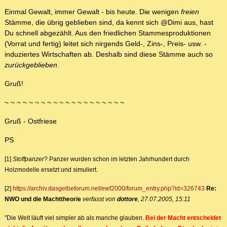
Einmal Gewalt, immer Gewalt - bis heute. Die wenigen
freien
Stämme, die übrig geblieben sind, da kennt sich @Dimi aus, hast
Du schnell abgezählt. Aus den friedlichen Stammesproduktionen
(Vorrat und fertig) leitet sich nirgends Geld-, Zins-, Preis- usw. -
induziertes Wirtschaften ab. Deshalb sind diese Stämme auch so
zurückgeblieben
.
Gruß!
~ ~ ~ ~ ~ ~ ~ ~ ~ ~ ~ ~ ~ ~ ~ ~ ~ ~ ~ ~
Gruß - Ostfriese
PS
[1]
Stoffpanzer
? Panzer wurden schon im letzten Jahrhundert durch
Holzmodelle ersetzt und simuliert.
[2]
https://archiv.dasgelbeforum.net/ewf2000/forum_entry.php?id=326743
Re:
NWO und die Machttheorie
verfasst von
dottore
, 27.07.2005, 15:11
"Die Welt läuft viel simpler ab als manche glauben.
Bei der Macht entscheidet