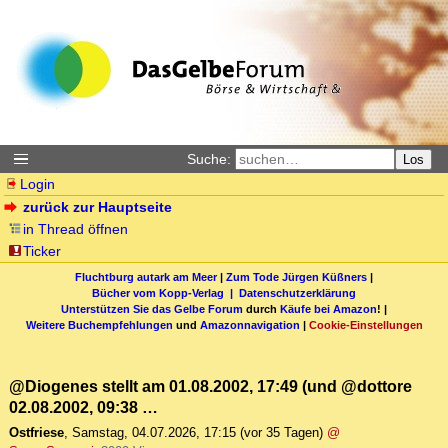
Suche:
Los
Login
zurück zur Hauptseite
in Thread öffnen
Ticker
Fluchtburg autark am Meer
|
Zum Tode Jürgen Küßners
|
Bücher vom Kopp-Verlag |
Datenschutzerklärung
Unterstützen Sie das Gelbe Forum
durch
Käufe bei Amazon
! |
Weitere Buchempfehlungen
und
Amazonnavigation
|
Cookie-Einstellungen
@Diogenes stellt am 01.08.2002, 17:49 (und @dottore
02.08.2002, 09:38 …
Ostfriese
,
Samstag, 04.07.2026, 17:15
(vor 35 Tagen)
@