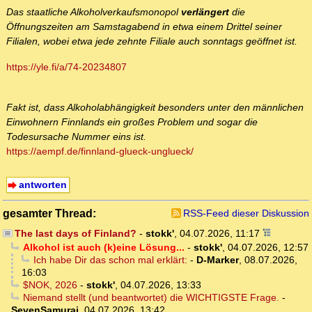
Das staatliche Alkoholverkaufsmonopol
verlängert
die
Öffnungszeiten am Samstagabend in etwa einem Drittel seiner
Filialen, wobei etwa jede zehnte Filiale auch sonntags geöffnet ist.
https://yle.fi/a/74-20234807
Fakt ist, dass Alkoholabhängigkeit besonders unter den männlichen
Einwohnern Finnlands ein großes Problem und sogar die
Todesursache Nummer eins ist.
https://aempf.de/finnland-glueck-unglueck/
antworten
gesamter Thread:
RSS-Feed dieser Diskussion
The last days of Finland?
-
stokk'
,
04.07.2026, 11:17
Alkohol ist auch (k)eine Lösung...
-
stokk'
,
04.07.2026, 12:57
Ich habe Dir das schon mal erklärt:
-
D-Marker
,
08.07.2026,
16:03
$NOK, 2026
-
stokk'
,
04.07.2026, 13:33
Niemand stellt (und beantwortet) die WICHTIGSTE Frage.
-
SevenSamurai
,
04.07.2026, 13:42