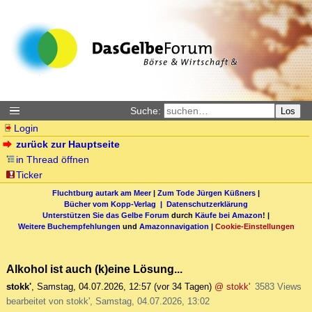
Suche:
Los
Login
zurück zur Hauptseite
in Thread öffnen
Ticker
Fluchtburg autark am Meer
|
Zum Tode Jürgen Küßners
|
Bücher vom Kopp-Verlag |
Datenschutzerklärung
Unterstützen Sie das Gelbe Forum
durch
Käufe bei Amazon
! |
Weitere Buchempfehlungen
und
Amazonnavigation
|
Cookie-Einstellungen
Alkohol ist auch (k)eine Lösung...
stokk'
,
Samstag, 04.07.2026, 12:57
(vor 34 Tagen)
@ stokk'
3583 Views
bearbeitet von stokk', Samstag, 04.07.2026, 13:02