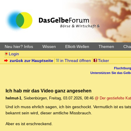
Neu hier? Infos
Wissen
Elliott-Wellen
Themen
Char
Login
zurück zur Hauptseite
in Thread öffnen
Ticker
Fluchtburg
Unterstützen Sie das Gel
Ich hab mir das Video ganz angesehen
helmut-1
,
Siebenbürgen
,
Freitag, 03.07.2026, 08:46
@ Der gestiefelte Ka
Und ich muss ehrlich sagen, ich bin geschockt. Vermutlich ist es ta
bekannt sein wird, dieser amtliche Missbrauch.
Aber es ist erschreckend.