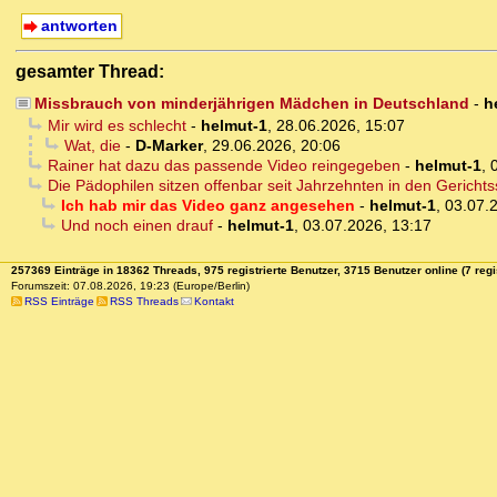
antworten
gesamter Thread:
Missbrauch von minderjährigen Mädchen in Deutschland
-
h
Mir wird es schlecht
-
helmut-1
,
28.06.2026, 15:07
Wat, die
-
D-Marker
,
29.06.2026, 20:06
Rainer hat dazu das passende Video reingegeben
-
helmut-1
,
Die Pädophilen sitzen offenbar seit Jahrzehnten in den Gerichts
Ich hab mir das Video ganz angesehen
-
helmut-1
,
03.07.
Und noch einen drauf
-
helmut-1
,
03.07.2026, 13:17
257369 Einträge in 18362 Threads, 975 registrierte Benutzer, 3715 Benutzer online (7 regi
Forumszeit: 07.08.2026, 19:23 (Europe/Berlin)
RSS Einträge
RSS Threads
Kontakt