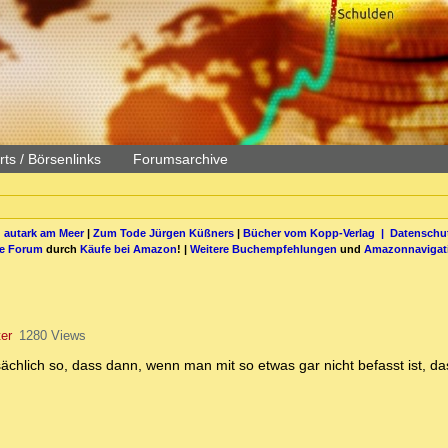
ts / Börsenlinks
Forumsarchive
 autark am Meer
|
Zum Tode Jürgen Küßners
|
Bücher vom Kopp-Verlag |
Datenschut
be Forum
durch
Käufe bei Amazon
! |
Weitere Buchempfehlungen
und
Amazonnavigat
ter
1280 Views
tsächlich so, dass dann, wenn man mit so etwas gar nicht befasst ist, da