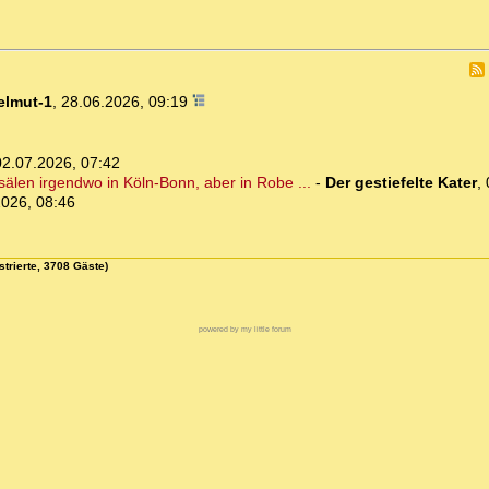
elmut-1
,
28.06.2026, 09:19
02.07.2026, 07:42
sälen irgendwo in Köln-Bonn, aber in Robe ...
-
Der gestiefelte Kater
,
2026, 08:46
strierte, 3708 Gäste)
powered by my little forum