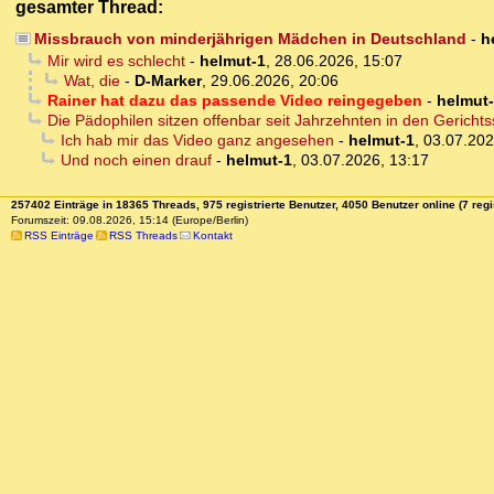
gesamter Thread:
Missbrauch von minderjährigen Mädchen in Deutschland
-
h
Mir wird es schlecht
-
helmut-1
,
28.06.2026, 15:07
Wat, die
-
D-Marker
,
29.06.2026, 20:06
Rainer hat dazu das passende Video reingegeben
-
helmut
Die Pädophilen sitzen offenbar seit Jahrzehnten in den Gerichts
Ich hab mir das Video ganz angesehen
-
helmut-1
,
03.07.202
Und noch einen drauf
-
helmut-1
,
03.07.2026, 13:17
257402 Einträge in 18365 Threads, 975 registrierte Benutzer, 4050 Benutzer online (7 regi
Forumszeit: 09.08.2026, 15:14 (Europe/Berlin)
RSS Einträge
RSS Threads
Kontakt