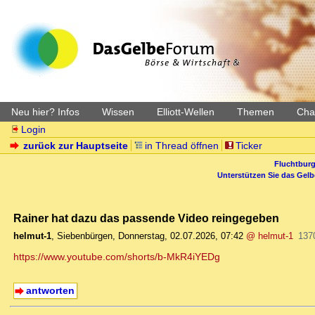
Neu hier? Infos
Wissen
Elliott-Wellen
Themen
Char
Login
zurück zur Hauptseite
in Thread öffnen
Ticker
Fluchtburg
Unterstützen Sie das Gel
Rainer hat dazu das passende Video reingegeben
helmut-1
,
Siebenbürgen
,
Donnerstag, 02.07.2026, 07:42
@ helmut-1
137
https://www.youtube.com/shorts/b-MkR4iYEDg
antworten