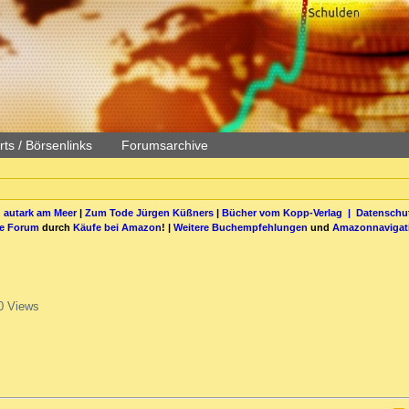
ts / Börsenlinks
Forumsarchive
 autark am Meer
|
Zum Tode Jürgen Küßners
|
Bücher vom Kopp-Verlag |
Datenschut
be Forum
durch
Käufe bei Amazon
! |
Weitere Buchempfehlungen
und
Amazonnavigat
0 Views