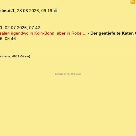
elmut-1
,
28.06.2026, 09:19
-1
,
02.07.2026, 07:42
sälen irgendwo in Köln-Bonn, aber in Robe ...
-
Der gestiefelte Kater
,
6, 08:46
strierte, 4043 Gäste)
powered by my little forum