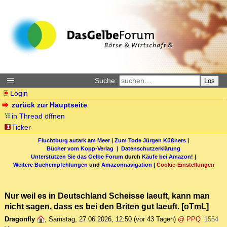
Suche:
Los
Login
zurück zur Hauptseite
in Thread öffnen
Ticker
Fluchtburg autark am Meer
|
Zum Tode Jürgen Küßners
|
Bücher vom Kopp-Verlag |
Datenschutzerklärung
Unterstützen Sie das Gelbe Forum
durch
Käufe bei Amazon
! |
Weitere Buchempfehlungen
und
Amazonnavigation
|
Cookie-Einstellungen
Nur weil es in Deutschland Scheisse laeuft, kann man
nicht sagen, dass es bei den Briten gut laeuft. [oTmL]
Dragonfly
,
Samstag, 27.06.2026, 12:50
(vor 43 Tagen)
@ PPQ
1554