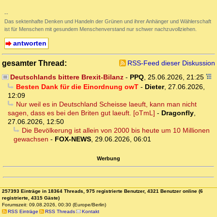
--
Das sektenhafte Denken und Handeln der Grünen und ihrer Anhänger und Wählerschaft
ist für Menschen mit gesundem Menschenverstand nur schwer nachzuvollziehen.
antworten
gesamter Thread:
RSS-Feed dieser Diskussion
Deutschlands bittere Brexit-Bilanz
-
PPQ
,
25.06.2026, 21:25
Besten Dank für die Einordnung owT
-
Dieter
,
27.06.2026,
12:09
Nur weil es in Deutschland Scheisse laeuft, kann man nicht
sagen, dass es bei den Briten gut laeuft. [oTmL]
-
Dragonfly
,
27.06.2026, 12:50
Die Bevölkerung ist allein von 2000 bis heute um 10 Millionen
gewachsen
-
FOX-NEWS
,
29.06.2026, 06:01
Werbung
257393 Einträge in 18364 Threads, 975 registrierte Benutzer, 4321 Benutzer online (6
registrierte, 4315 Gäste)
Forumszeit: 09.08.2026, 00:30 (Europe/Berlin)
RSS Einträge
RSS Threads
Kontakt