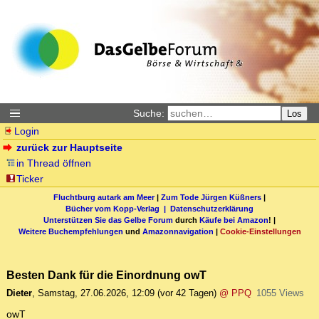
Suche:
Los
Login
zurück zur Hauptseite
in Thread öffnen
Ticker
Fluchtburg autark am Meer
|
Zum Tode Jürgen Küßners
|
Bücher vom Kopp-Verlag |
Datenschutzerklärung
Unterstützen Sie das Gelbe Forum
durch
Käufe bei Amazon
! |
Weitere Buchempfehlungen
und
Amazonnavigation
|
Cookie-Einstellungen
Besten Dank für die Einordnung owT
Dieter
,
Samstag, 27.06.2026, 12:09
(vor 42 Tagen)
@ PPQ
1055 Views
owT