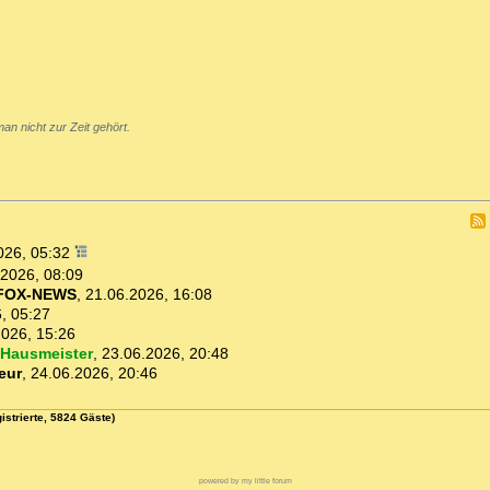
an nicht zur Zeit gehört.
026, 05:32
.2026, 08:09
FOX-NEWS
,
21.06.2026, 16:08
, 05:27
2026, 15:26
Hausmeister
,
23.06.2026, 20:48
eur
,
24.06.2026, 20:46
istrierte, 5824 Gäste)
powered by my little forum