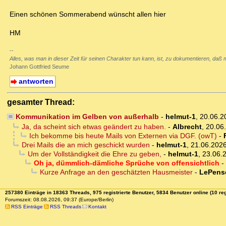
Einen schönen Sommerabend wünscht allen hier
HM
--
Alles, was man in dieser Zeit für seinen Charakter tun kann, ist, zu dokumentieren, daß m
Johann Gottfried Seume
antworten
gesamter Thread:
Kommunikation im Gelben von außerhalb
-
helmut-1
,
20.06.2
Ja, da scheint sich etwas geändert zu haben.
-
Albrecht
,
20.06
Ich bekomme bis heute Mails von Externen via DGF. (owT)
-
Drei Mails die an mich geschickt wurden
-
helmut-1
,
21.06.2026
Um der Vollständigkeit die Ehre zu geben,
-
helmut-1
,
23.06.
Oh ja, dümmlich-dämliche Sprüche von offensichtlich
-
Kurze Anfrage an den geschätzten Hausmeister
-
LePens
257380 Einträge in 18363 Threads, 975 registrierte Benutzer, 5834 Benutzer online (10 reg
Forumszeit: 08.08.2026, 09:37 (Europe/Berlin)
RSS Einträge
RSS Threads
Kontakt