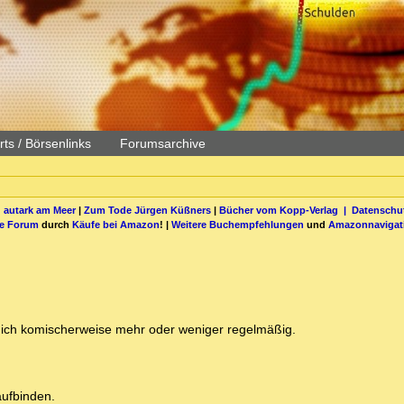
ts / Börsenlinks
Forumsarchive
 autark am Meer
|
Zum Tode Jürgen Küßners
|
Bücher vom Kopp-Verlag |
Datenschut
be Forum
durch
Käufe bei Amazon
! |
Weitere Buchempfehlungen
und
Amazonnavigat
 mich komischerweise mehr oder weniger regelmäßig.
aufbinden.