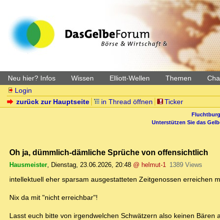
Neu hier? Infos
Wissen
Elliott-Wellen
Themen
Char
Login
zurück zur Hauptseite
in Thread öffnen
Ticker
Fluchtburg
Unterstützen Sie das Gel
Oh ja, dümmlich-dämliche Sprüche von offensichtlich
Hausmeister
,
Dienstag, 23.06.2026, 20:48
@ helmut-1
1389 Views
intellektuell eher sparsam ausgestatteten Zeitgenossen erreichen
Nix da mit "nicht erreichbar"!
Lasst euch bitte von irgendwelchen Schwätzern also keinen Bären 