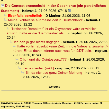
Die Generationenschuld in der Geschichte (ein persönliches
Statement)
-
helmut-1
,
21.06.2026, 07:18
Ebenfalls persönlich
-
D-Marker
,
21.06.2026, 11:06
Meine Sichtweise auf meine Zeit in Deutschland:
-
helmut-1
,
25.06.2026, 12:22
"Kritischer Demokrat" ist ein Oxymoron: wäre er wirklich
kritisch, hätte er die "Demokratie" als ...
-
neptun
,
25.06.2026,
20:54
Ich hab ja gar nichts dagegen
-
helmut-1
,
25.06.2026, 22:38
Hatte vorhin absolut keine Zeit, mir die Videos anzusehen/-
hören. Eines davon könnte auch was für @DT sein.
-
neptun
,
26.06.2026, 01:43
O.k. - und die Quintessenz???
-
helmut-1
,
26.06.2026,
06:10
Keine - leider. (mkT)
-
neptun
,
27.06.2026, 00:12
Bin da nicht so ganz Deiner Meinung
-
helmut-1
,
28.06.2026, 12:05
Werbung
257404 Einträge in 18365 Threads, 975 registrierte Benutzer, 4106 Benutzer online (3
registrierte, 4103 Gäste)