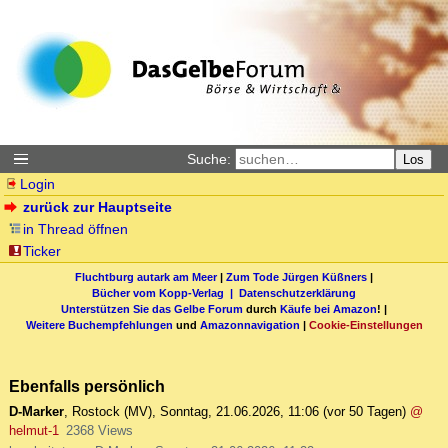
Suche:
Los
Login
zurück zur Hauptseite
in Thread öffnen
Ticker
Fluchtburg autark am Meer
|
Zum Tode Jürgen Küßners
|
Bücher vom Kopp-Verlag |
Datenschutzerklärung
Unterstützen Sie das Gelbe Forum
durch
Käufe bei Amazon
! |
Weitere Buchempfehlungen
und
Amazonnavigation
|
Cookie-Einstellungen
Ebenfalls persönlich
D-Marker
,
Rostock (MV)
,
Sonntag, 21.06.2026, 11:06
(vor 50 Tagen)
@
helmut-1
2368 Views