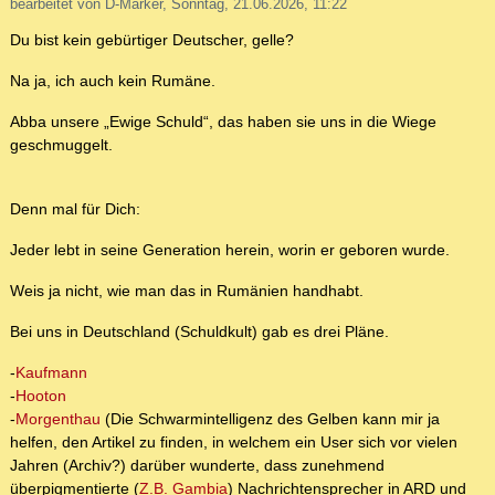
bearbeitet von D-Marker, Sonntag, 21.06.2026, 11:22
Du bist kein gebürtiger Deutscher, gelle?
Na ja, ich auch kein Rumäne.
Abba unsere „Ewige Schuld“, das haben sie uns in die Wiege
geschmuggelt.
Denn mal für Dich:
Jeder lebt in seine Generation herein, worin er geboren wurde.
Weis ja nicht, wie man das in Rumänien handhabt.
Bei uns in Deutschland (Schuldkult) gab es drei Pläne.
-
Kaufmann
-
Hooton
-
Morgenthau
(Die Schwarmintelligenz des Gelben kann mir ja
helfen, den Artikel zu finden, in welchem ein User sich vor vielen
Jahren (Archiv?) darüber wunderte, dass zunehmend
überpigmentierte (
Z.B. Gambia
) Nachrichtensprecher in ARD und