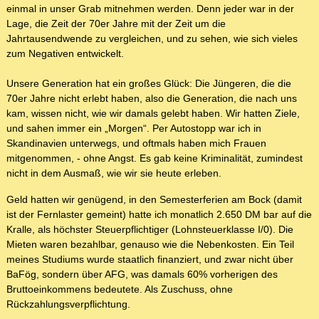
einmal in unser Grab mitnehmen werden. Denn jeder war in der
Lage, die Zeit der 70er Jahre mit der Zeit um die
Jahrtausendwende zu vergleichen, und zu sehen, wie sich vieles
zum Negativen entwickelt.
Unsere Generation hat ein großes Glück: Die Jüngeren, die die
70er Jahre nicht erlebt haben, also die Generation, die nach uns
kam, wissen nicht, wie wir damals gelebt haben. Wir hatten Ziele,
und sahen immer ein „Morgen“. Per Autostopp war ich in
Skandinavien unterwegs, und oftmals haben mich Frauen
mitgenommen, - ohne Angst. Es gab keine Kriminalität, zumindest
nicht in dem Ausmaß, wie wir sie heute erleben.
Geld hatten wir genügend, in den Semesterferien am Bock (damit
ist der Fernlaster gemeint) hatte ich monatlich 2.650 DM bar auf die
Kralle, als höchster Steuerpflichtiger (Lohnsteuerklasse I/0). Die
Mieten waren bezahlbar, genauso wie die Nebenkosten. Ein Teil
meines Studiums wurde staatlich finanziert, und zwar nicht über
BaFög, sondern über AFG, was damals 60% vorherigen des
Bruttoeinkommens bedeutete. Als Zuschuss, ohne
Rückzahlungsverpflichtung.