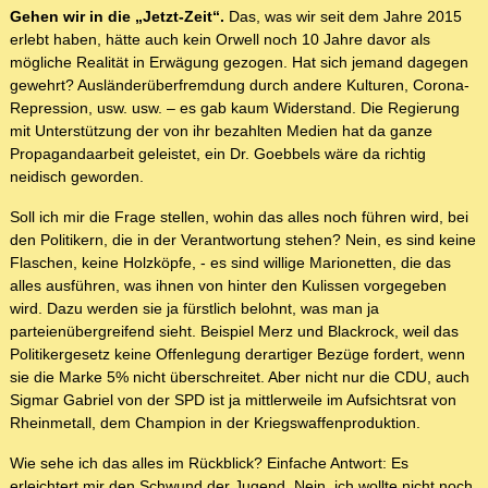
Gehen wir in die „Jetzt-Zeit“.
Das, was wir seit dem Jahre 2015
erlebt haben, hätte auch kein Orwell noch 10 Jahre davor als
mögliche Realität in Erwägung gezogen. Hat sich jemand dagegen
gewehrt? Ausländerüberfremdung durch andere Kulturen, Corona-
Repression, usw. usw. – es gab kaum Widerstand. Die Regierung
mit Unterstützung der von ihr bezahlten Medien hat da ganze
Propagandaarbeit geleistet, ein Dr. Goebbels wäre da richtig
neidisch geworden.
Soll ich mir die Frage stellen, wohin das alles noch führen wird, bei
den Politikern, die in der Verantwortung stehen? Nein, es sind keine
Flaschen, keine Holzköpfe, - es sind willige Marionetten, die das
alles ausführen, was ihnen von hinter den Kulissen vorgegeben
wird. Dazu werden sie ja fürstlich belohnt, was man ja
parteienübergreifend sieht. Beispiel Merz und Blackrock, weil das
Politikergesetz keine Offenlegung derartiger Bezüge fordert, wenn
sie die Marke 5% nicht überschreitet. Aber nicht nur die CDU, auch
Sigmar Gabriel von der SPD ist ja mittlerweile im Aufsichtsrat von
Rheinmetall, dem Champion in der Kriegswaffenproduktion.
Wie sehe ich das alles im Rückblick? Einfache Antwort: Es
erleichtert mir den Schwund der Jugend. Nein, ich wollte nicht noch