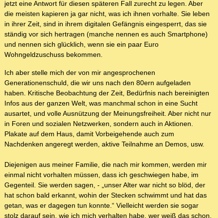
jetzt eine Antwort für diesen späteren Fall zurecht zu legen. Aber
die meisten kapieren ja gar nicht, was ich ihnen vorhalte. Sie leben
in ihrer Zeit, sind in ihrem digitalen Gefängnis eingesperrt, das sie
ständig vor sich hertragen (manche nennen es auch Smartphone)
und nennen sich glücklich, wenn sie ein paar Euro
Wohngeldzuschuss bekommen.
Ich aber stelle mich der von mir angesprochenen
Generationenschuld, die wir uns nach den 80ern aufgeladen
haben. Kritische Beobachtung der Zeit, Bedürfnis nach bereinigten
Infos aus der ganzen Welt, was manchmal schon in eine Sucht
ausartet, und volle Ausnützung der Meinungsfreiheit. Aber nicht nur
in Foren und sozialen Netzwerken, sondern auch in Aktionen.
Plakate auf dem Haus, damit Vorbeigehende auch zum
Nachdenken angeregt werden, aktive Teilnahme an Demos, usw.
Diejenigen aus meiner Familie, die nach mir kommen, werden mir
einmal nicht vorhalten müssen, dass ich geschwiegen habe, im
Gegenteil. Sie werden sagen, - „unser Alter war nicht so blöd, der
hat schon bald erkannt, wohin der Stecken schwimmt und hat das
getan, was er dagegen tun konnte.“ Vielleicht werden sie sogar
stolz darauf sein, wie ich mich verhalten habe, wer weiß das schon.