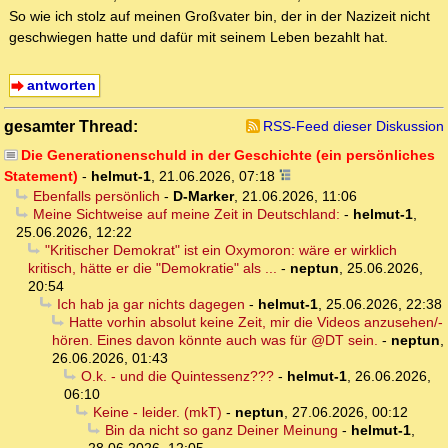
So wie ich stolz auf meinen Großvater bin, der in der Nazizeit nicht
geschwiegen hatte und dafür mit seinem Leben bezahlt hat.
antworten
gesamter Thread:
RSS-Feed dieser Diskussion
Die Generationenschuld in der Geschichte (ein persönliches
Statement)
-
helmut-1
,
21.06.2026, 07:18
Ebenfalls persönlich
-
D-Marker
,
21.06.2026, 11:06
Meine Sichtweise auf meine Zeit in Deutschland:
-
helmut-1
,
25.06.2026, 12:22
"Kritischer Demokrat" ist ein Oxymoron: wäre er wirklich
kritisch, hätte er die "Demokratie" als ...
-
neptun
,
25.06.2026,
20:54
Ich hab ja gar nichts dagegen
-
helmut-1
,
25.06.2026, 22:38
Hatte vorhin absolut keine Zeit, mir die Videos anzusehen/-
hören. Eines davon könnte auch was für @DT sein.
-
neptun
,
26.06.2026, 01:43
O.k. - und die Quintessenz???
-
helmut-1
,
26.06.2026,
06:10
Keine - leider. (mkT)
-
neptun
,
27.06.2026, 00:12
Bin da nicht so ganz Deiner Meinung
-
helmut-1
,