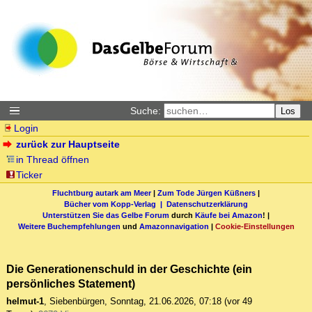
Suche:
Los
Login
zurück zur Hauptseite
in Thread öffnen
Ticker
Fluchtburg autark am Meer
|
Zum Tode Jürgen Küßners
|
Bücher vom Kopp-Verlag |
Datenschutzerklärung
Unterstützen Sie das Gelbe Forum
durch
Käufe bei Amazon
! |
Weitere Buchempfehlungen
und
Amazonnavigation
|
Cookie-Einstellungen
Die Generationenschuld in der Geschichte (ein
persönliches Statement)
helmut-1
,
Siebenbürgen
,
Sonntag, 21.06.2026, 07:18
(vor 49