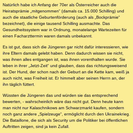
Natürlich habe ich Anfang der 70er als Österreicher auch die
Heiratsprämie „mitgenommen“ (damals ca. 15.000 Schilling) und
auch die staatliche Geburtenförderung (auch als „Bockprämie“
bezeichnet), die einige tausend Schilling ausmachte. Das
Gesundheitssystem war in Ordnung, monatelange Wartezeiten für
einen Facharzttermin waren damals unbekannt.
Es ist gut, dass sich die Jüngeren gar nicht dafür interessieren, wie
ihre Eltern damals gelebt haben. Denn dadurch wissen sie nicht,
was ihnen alles entgangen ist, was ihnen vorenthalten wurde. Sie
leben in ihrer „Jetzt-Zeit“ und glauben, dass das richtungsweisend
ist. Der Hund, der schon nach der Geburt an die Kette kam, weiß ja
auch nicht, was Freiheit ist. Er himmelt aber seinen Herrn an, der
ihn täglich füttert.
Wüssten die Jüngeren das und würden sie das entsprechend
bewerten, - wahrscheinlich wäre das nicht gut. Denn heute kann
man nicht nur Kalaschnikows am Schwarzmarkt kaufen, sondern
noch ganz andere „Spielzeuge“, ermöglicht durch den Ukrainekrieg.
Die Bataillone, die sich als Security um die Politiker bei öffentlichen
Auftritten zeigen, sind ja kein Zufall.