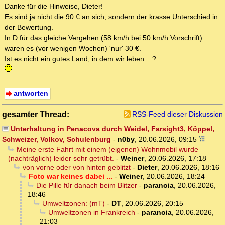
Danke für die Hinweise, Dieter!
Es sind ja nicht die 90 € an sich, sondern der krasse Unterschied in
der Bewertung.
In D für das gleiche Vergehen (58 km/h bei 50 km/h Vorschrift)
waren es (vor wenigen Wochen) 'nur' 30 €.
Ist es nicht ein gutes Land, in dem wir leben ...?
antworten
gesamter Thread:
RSS-Feed dieser Diskussion
Unterhaltung in Penacova durch Weidel, Farsight3, Köppel,
Schweizer, Volkov, Schulenburg
-
n0by
,
20.06.2026, 09:15
Meine erste Fahrt mit einem (eigenen) Wohnmobil wurde
(nachträglich) leider sehr getrübt.
-
Weiner
,
20.06.2026, 17:18
von vorne oder von hinten geblitzt
-
Dieter
,
20.06.2026, 18:16
Foto war keines dabei ...
-
Weiner
,
20.06.2026, 18:24
Die Pille für danach beim Blitzer
-
paranoia
,
20.06.2026,
18:46
Umweltzonen: (mT)
-
DT
,
20.06.2026, 20:15
Umweltzonen in Frankreich
-
paranoia
,
20.06.2026,
21:03