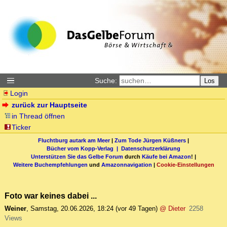
Suche:
Los
Login
zurück zur Hauptseite
in Thread öffnen
Ticker
Fluchtburg autark am Meer
|
Zum Tode Jürgen Küßners
|
Bücher vom Kopp-Verlag |
Datenschutzerklärung
Unterstützen Sie das Gelbe Forum
durch
Käufe bei Amazon
! |
Weitere Buchempfehlungen
und
Amazonnavigation
|
Cookie-Einstellungen
Foto war keines dabei ...
Weiner
,
Samstag, 20.06.2026, 18:24
(vor 49 Tagen)
@ Dieter
2258
Views