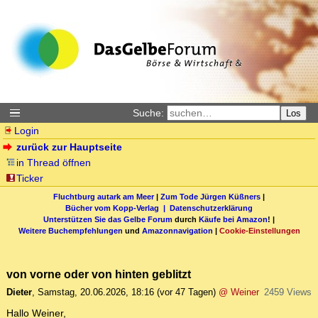
Suche:
Los
Login
zurück zur Hauptseite
in Thread öffnen
Ticker
Fluchtburg autark am Meer
|
Zum Tode Jürgen Küßners
|
Bücher vom Kopp-Verlag |
Datenschutzerklärung
Unterstützen Sie das Gelbe Forum
durch
Käufe bei Amazon
! |
Weitere Buchempfehlungen
und
Amazonnavigation
|
Cookie-Einstellungen
von vorne oder von hinten geblitzt
Dieter
,
Samstag, 20.06.2026, 18:16
(vor 47 Tagen)
@ Weiner
2459 Views
Hallo Weiner,