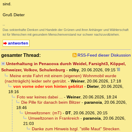
sind.
Gruß Dieter
--
Das sektenhafte Denken und Handeln der Grünen und ihrer Anhänger und Wählerschaft
ist für Menschen mit gesundem Menschenverstand nur schwer nachzuvollziehen.
antworten
gesamter Thread:
RSS-Feed dieser Diskussion
Unterhaltung in Penacova durch Weidel, Farsight3, Köppel,
Schweizer, Volkov, Schulenburg
-
n0by
,
20.06.2026, 09:15
Meine erste Fahrt mit einem (eigenen) Wohnmobil wurde
(nachträglich) leider sehr getrübt.
-
Weiner
,
20.06.2026, 17:18
von vorne oder von hinten geblitzt
-
Dieter
,
20.06.2026,
18:16
Foto war keines dabei ...
-
Weiner
,
20.06.2026, 18:24
Die Pille für danach beim Blitzer
-
paranoia
,
20.06.2026,
18:46
Umweltzonen: (mT)
-
DT
,
20.06.2026, 20:15
Umweltzonen in Frankreich
-
paranoia
,
20.06.2026,
21:03
Danke zum Hinweis bzgl. "stille Maut" Strecken.