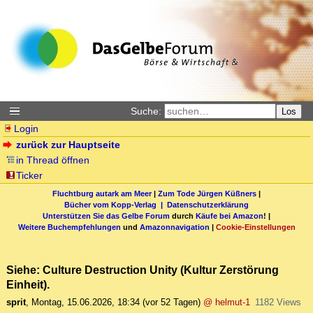
Suche:
Los
Login
zurück zur Hauptseite
in Thread öffnen
Ticker
Fluchtburg autark am Meer
|
Zum Tode Jürgen Küßners
|
Bücher vom Kopp-Verlag |
Datenschutzerklärung
Unterstützen Sie das Gelbe Forum
durch
Käufe bei Amazon
! |
Weitere Buchempfehlungen
und
Amazonnavigation
|
Cookie-Einstellungen
Siehe: Culture Destruction Unity (Kultur Zerstörung
Einheit).
sprit
,
Montag, 15.06.2026, 18:34
(vor 52 Tagen)
@ helmut-1
1182 Views