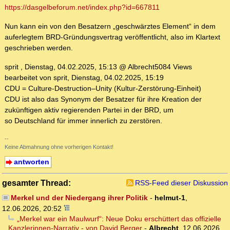
https://dasgelbeforum.net/index.php?id=667811
Nun kann ein von den Besatzern „geschwärztes Element“ in dem
auferlegtem BRD-Gründungsvertrag veröffentlicht, also im Klartext
geschrieben werden.
sprit , Dienstag, 04.02.2025, 15:13 @ Albrecht5084 Views
bearbeitet von sprit, Dienstag, 04.02.2025, 15:19
CDU = Culture-Destruction–Unity (Kultur-Zerstörung-Einheit)
CDU ist also das Synonym der Besatzer für ihre Kreation der
zukünftigen aktiv regierenden Partei in der BRD, um
so Deutschland für immer innerlich zu zerstören.
--
Keine Abmahnung ohne vorherigen Kontakt!
antworten
gesamter Thread:
RSS-Feed dieser Diskussion
Merkel und der Niedergang ihrer Politik
-
helmut-1
,
12.06.2026, 20:52
„Merkel war ein Maulwurf“: Neue Doku erschüttert das offizielle
Kanzlerinnen-Narrativ - von David Berger
-
Albrecht
,
12.06.2026,