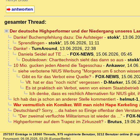
Henryk Broder
antworten
gesamter Thread:
Der deutsche Highperformer und der Niedergang unseres La
Danke! Buchempfehlung dazu: Die Aufsteiger
-
stokk'
,
13.06.20
Sprendlingen
-
stokk'
,
15.06.2026, 11:11
Danke!
-
TurnAround
,
13.06.2026, 22:38
Daniela Seidel auf TE ...
-
FOX-NEWS
,
15.06.2026, 05:45
Doubledown: Charttechnisch sieht das dann so aus
-
stokk
10 Mio. gucken jeden Abend die Tagesschau
-
Ankawor
,
14.06.
siehe verbotene NIUS Werbung "Morgens um 6 schon wissen
Gibt es für das Verbot eine Quelle?
-
FOX-NEWS
,
15.06.20
Vlt. hat er das "noch nicht" vergessen
-
D-Marker
,
15.06.
Es ist praktisch ein Verbot, wenn von einem Staatsbetri
Ich denke, dass es reichlich Alternativen für NIUS gibt
Ich hab das ja schon an anderer Stelle kommentiert
-
helmut-1
War vermutlich ein Komiker. Will man nicht Hape Kerkeli
Deutschland? Sorry, ...da haben so Einige offenbar den Verstan
"Der zweimal verfluchte Militarismus ist wieder da ..."
-
FOX-
Highperformer auf dem Trapez im Zirkuszelt?
-
Brutus
,
19.06.2
257337 Einträge in 18360 Threads, 975 registrierte Benutzer, 3212 Benutzer online (0 regi
Forumszeit: 06.08.2026, 03:28 (Europe/Berlin)