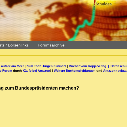
ts / Börsenlinks
Forumsarchive
 autark am Meer
|
Zum Tode Jürgen Küßners
|
Bücher vom Kopp-Verlag |
Datenschut
be Forum
durch
Käufe bei Amazon
! |
Weitere Buchempfehlungen
und
Amazonnavigat
eling zum Bundespräsidenten machen?