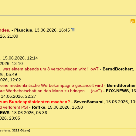
ndes.
-
Plancius
,
13.06.2026, 16:45
26, 21:09
'
,
15.06.2026, 12:14
2026, 13:10
, was einem abends um 8 verschwiegen wird!" owT
-
BerndBorchert
,
26, 05:49
2026, 12:02
eb eine medienkritische Werbekampagne gecancelt wird
-
BerndBorcher
, ihre Werbebotschaft an den Mann zu bringen ... (owT)
-
FOX-NEWS
,
16
,
14.06.2026, 22:27
ng zum Bundespräsidenten machen?
-
SevenSamurai
,
15.06.2026, 10
d verloren! PS!
-
Reffke
,
15.06.2026, 15:58
NEWS
,
18.06.2026, 05:36
026, 23:05
strierte, 3212 Gäste)