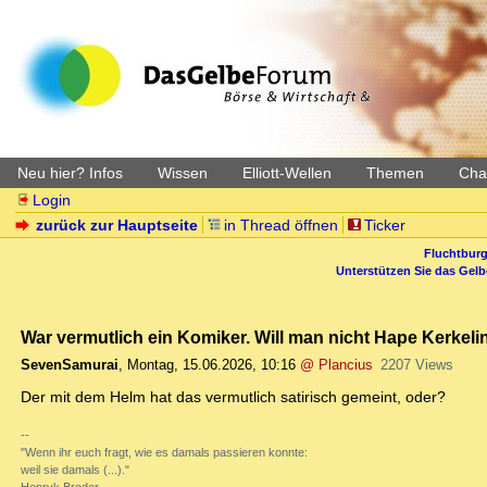
Neu hier? Infos
Wissen
Elliott-Wellen
Themen
Char
Login
zurück zur Hauptseite
in Thread öffnen
Ticker
Fluchtburg
Unterstützen Sie das Gel
War vermutlich ein Komiker. Will man nicht Hape Kerk
SevenSamurai
,
Montag, 15.06.2026, 10:16
@ Plancius
2207 Views
Der mit dem Helm hat das vermutlich satirisch gemeint, oder?
--
"Wenn ihr euch fragt, wie es damals passieren konnte:
weil sie damals (...)."