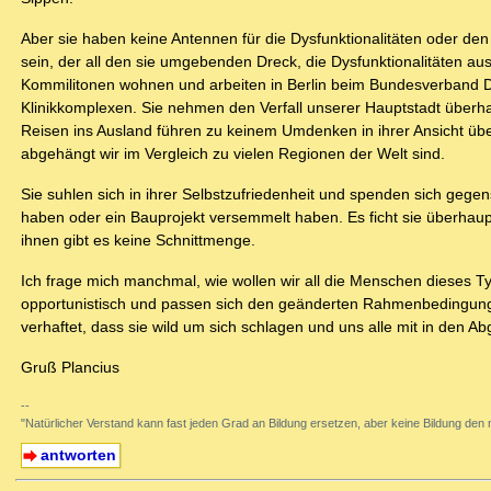
Aber sie haben keine Antennen für die Dysfunktionalitäten oder den
sein, der all den sie umgebenden Dreck, die Dysfunktionalitäten a
Kommilitonen wohnen und arbeiten in Berlin beim Bundesverband De
Klinikkomplexen. Sie nehmen den Verfall unserer Hauptstadt überhaup
Reisen ins Ausland führen zu keinem Umdenken in ihrer Ansicht übe
abgehängt wir im Vergleich zu vielen Regionen der Welt sind.
Sie suhlen sich in ihrer Selbstzufriedenheit und spenden sich gegens
haben oder ein Bauprojekt versemmelt haben. Es ficht sie überhaupt
ihnen gibt es keine Schnittmenge.
Ich frage mich manchmal, wie wollen wir all die Menschen dieses T
opportunistisch und passen sich den geänderten Rahmenbedingunge
verhaftet, dass sie wild um sich schlagen und uns alle mit in den Ab
Gruß Plancius
--
"Natürlicher Verstand kann fast jeden Grad an Bildung ersetzen, aber keine Bildun
antworten