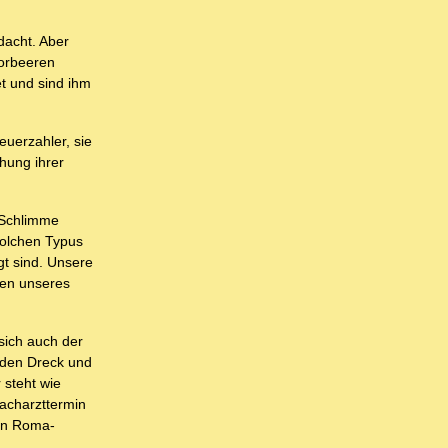
dacht. Aber
lorbeeren
t und sind ihm
euerzahler, sie
hung ihrer
s Schlimme
solchen Typus
gt sind. Unsere
len unseres
 sich auch der
 den Dreck und
 steht wie
acharzttermin
den Roma-