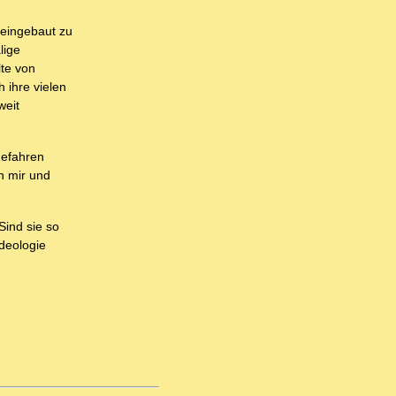
 eingebaut zu
lige
te von
 ihre vielen
weit
gefahren
n mir und
Sind sie so
deologie