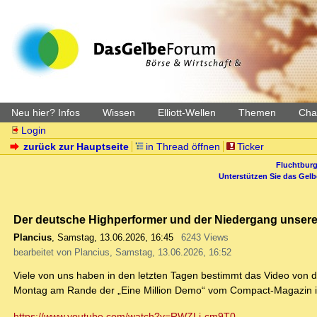
Neu hier? Infos
Wissen
Elliott-Wellen
Themen
Char
Login
zurück zur Hauptseite
in Thread öffnen
Ticker
Fluchtburg
Unterstützen Sie das Gel
Der deutsche Highperformer und der Niedergang unser
Plancius
,
Samstag, 13.06.2026, 16:45
6243 Views
bearbeitet von Plancius, Samstag, 13.06.2026, 16:52
Viele von uns haben in den letzten Tagen bestimmt das Video vo
Montag am Rande der „Eine Million Demo“ vom Compact-Magazin i
https://www.youtube.com/watch?v=RWZLi-cm9T0