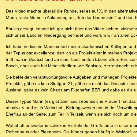
Das Video machte überall die Runde, sei es auf X, in den alternat
Mann, viele Mems in Anlehnung an „Bob der Baumeister“ und den Be
Ehrlich gesagt, konnte ich gar nicht über das Video lachen, vielme
sich unser Land im Niedergang befindet und warum wir an allen Ec
Ich habe in diesem Mann sofort meine akademischen Kollegen und
der Typus par excellence, den ich als Projektleiter in meinen Proj
trifft man in Deutschland ab einer bestimmten Ebene allerorten, s
Bosch, aber auch bei Mittelständlern wie Bahlsen, Herrenknecht ode
Sie bekleiden verantwortungsvolle Aufgaben und managen Projekte
Projekte, gäbe es kein Stuttgart 21, gäbe es nicht das Desaster b
Ausland, gäbe es kein Chaos am Flughafen BER und gäbe es die une
Dieser Typus Mann (es gibt aber auch ebensolche Frauen) hat das 
absolviert und ist in Wirtschaft, Bildungswesen und in der Verwalt
Ehefrau an der Seite, zum Teil in Teilzeit, wenn sie sich noch um d
Wohnhaft entweder in schicken Vierteln der Großstädte in einer 
Reihenhaus oder Eigenheim. Die Kinder gehen häufig in Waldorf- o