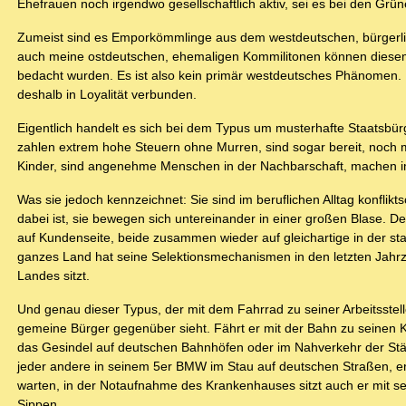
Ehefrauen noch irgendwo gesellschaftlich aktiv, sei es bei den Grü
Zumeist sind es Emporkömmlinge aus dem westdeutschen, bürgerlic
auch meine ostdeutschen, ehemaligen Kommilitonen können diesem 
bedacht wurden. Es ist also kein primär westdeutsches Phänomen. 
deshalb in Loyalität verbunden.
Eigentlich handelt es sich bei dem Typus um musterhafte Staatsbürger
zahlen extrem hohe Steuern ohne Murren, sind sogar bereit, noch me
Kinder, sind angenehme Menschen in der Nachbarschaft, machen im
Was sie jedoch kennzeichnet: Sie sind im beruflichen Alltag konflik
dabei ist, sie bewegen sich untereinander in einer großen Blase. D
auf Kundenseite, beide zusammen wieder auf gleichartige in der staa
ganzes Land hat seine Selektionsmechanismen in den letzten Jahrze
Landes sitzt.
Und genau dieser Typus, der mit dem Fahrrad zu seiner Arbeitsstelle
gemeine Bürger gegenüber sieht. Fährt er mit der Bahn zu seinen 
das Gesindel auf deutschen Bahnhöfen oder im Nahverkehr der Städte
jeder andere in seinem 5er BMW im Stau auf deutschen Straßen, er
warten, in der Notaufnahme des Krankenhauses sitzt auch er mit s
Sippen.