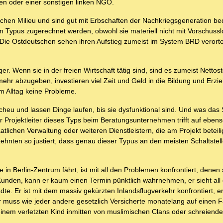
nen oder einer sonstigen linken NGO.
hen Milieu und sind gut mit Erbschaften der Nachkriegsgeneration be
Typus zugerechnet werden, obwohl sie materiell nicht mit Vorschuss
Die Ostdeutschen sehen ihren Aufstieg zumeist im System BRD verorte
. Wenn sie in der freien Wirtschaft tätig sind, sind es zumeist Nettost
hr abzugeben, investieren viel Zeit und Geld in die Bildung und Erzie
 Alltag keine Probleme.
tscheu und lassen Dinge laufen, bis sie dysfunktional sind. Und was da
er Projektleiter dieses Typs beim Beratungsunternehmen trifft auf eben
tlichen Verwaltung oder weiteren Dienstleistern, die am Projekt beteili
hnten so justiert, dass genau dieser Typus an den meisten Schaltstel
 in Berlin-Zentrum fährt, ist mit all den Problemen konfrontiert, denen
Kunden, kann er kaum einen Termin pünktlich wahrnehmen, er sieht all
. Er ist mit dem massiv gekürzten Inlandsflugverkehr konfrontiert, er
 muss wie jeder andere gesetzlich Versicherte monatelang auf einen F
einem verletzten Kind inmitten von muslimischen Clans oder schreien