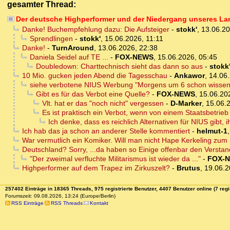
gesamter Thread:
Der deutsche Highperformer und der Niedergang unseres La
Danke! Buchempfehlung dazu: Die Aufsteiger
-
stokk'
,
13.06.20
Sprendlingen
-
stokk'
,
15.06.2026, 11:11
Danke!
-
TurnAround
,
13.06.2026, 22:38
Daniela Seidel auf TE ...
-
FOX-NEWS
,
15.06.2026, 05:45
Doubledown: Charttechnisch sieht das dann so aus
-
stokk
10 Mio. gucken jeden Abend die Tagesschau
-
Ankawor
,
14.06.
siehe verbotene NIUS Werbung "Morgens um 6 schon wissen
Gibt es für das Verbot eine Quelle?
-
FOX-NEWS
,
15.06.20
Vlt. hat er das "noch nicht" vergessen
-
D-Marker
,
15.06.
Es ist praktisch ein Verbot, wenn von einem Staatsbetri
Ich denke, dass es reichlich Alternativen für NIUS gibt
Ich hab das ja schon an anderer Stelle kommentiert
-
helmut-1
War vermutlich ein Komiker. Will man nicht Hape Kerkeling z
Deutschland? Sorry, ...da haben so Einige offenbar den Verstan
"Der zweimal verfluchte Militarismus ist wieder da ..."
-
FOX-
Highperformer auf dem Trapez im Zirkuszelt?
-
Brutus
,
19.06.2
257402 Einträge in 18365 Threads, 975 registrierte Benutzer, 4407 Benutzer online (7 regi
Forumszeit: 09.08.2026, 13:24 (Europe/Berlin)
RSS Einträge
RSS Threads
Kontakt