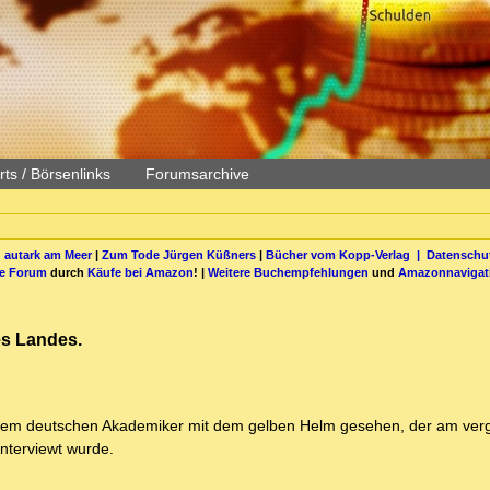
ts / Börsenlinks
Forumsarchive
 autark am Meer
|
Zum Tode Jürgen Küßners
|
Bücher vom Kopp-Verlag |
Datenschut
be Forum
durch
Käufe bei Amazon
! |
Weitere Buchempfehlungen
und
Amazonnavigat
es Landes.
n dem deutschen Akademiker mit dem gelben Helm gesehen, der am ve
nterviewt wurde.