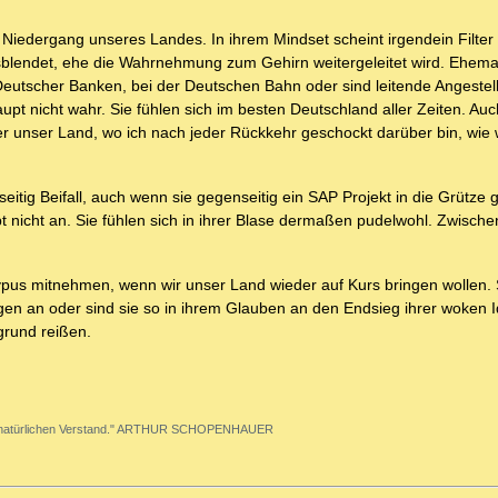
 Niedergang unseres Landes. In ihrem Mindset scheint irgendein Filter
usblendet, ehe die Wahrnehmung zum Gehirn weitergeleitet wird. Ehema
utscher Banken, bei der Deutschen Bahn oder sind leitende Angestell
t nicht wahr. Sie fühlen sich im besten Deutschland aller Zeiten. Auch
r unser Land, wo ich nach jeder Rückkehr geschockt darüber bin, wie 
eitig Beifall, auch wenn sie gegenseitig ein SAP Projekt in die Grütze 
 nicht an. Sie fühlen sich in ihrer Blase dermaßen pudelwohl. Zwische
ypus mitnehmen, wenn wir unser Land wieder auf Kurs bringen wollen. 
n an oder sind sie so in ihrem Glauben an den Endsieg ihrer woken I
grund reißen.
g den natürlichen Verstand." ARTHUR SCHOPENHAUER