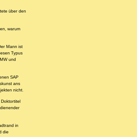
tete über den
cken, warum
er Mann ist
Diesen Typus
 BMW und
genen SAP
rskunst ans
ekten nicht.
Doktortitel
rdienender
dtrand in
d die