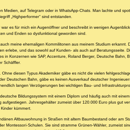
iven Medien, auf Telegram oder in WhatsApp-Chats. Man lachte und spot
griff „Highperformer“ sind entstanden.
hr war es für mich ein Augenöffner und beschreibt in wenigen Augenbli
ken und Enden so dysfunktional geworden sind.
 auch meine ehemaligen Kommilitonen aus meinem Studium erkannt. D
ekten erlebe, und das sowohl auf Kunden- als auch auf Beratungsseite. 
ei es in Konzernen wie SAP, Accenture, Roland Berger, Deutsche Bahn,
r Schäffler.
. Ohne diesen Typus Akademiker gäbe es nicht die vielen fehlgeschla
ei der Deutschen Bahn, gäbe es keinen Ausverkauf deutscher Ingenieue
ndlich langen Verzögerungen bei wichtigen Bau- und Infrastrukturproj
deutsche Bildungssystem mit einem Diplom und häufig auch mit einem 
ung aufgestiegen. Jahresgehälter zumeist über 120.000 Euro plus gut ve
ie Kinder kümmert.
mondänen Altbauwohnung in Straßen mit altem Baumbestand oder am Sta
der Montessori-Schulen. Sie sind stramme Grünen-Wähler, zumeist sin