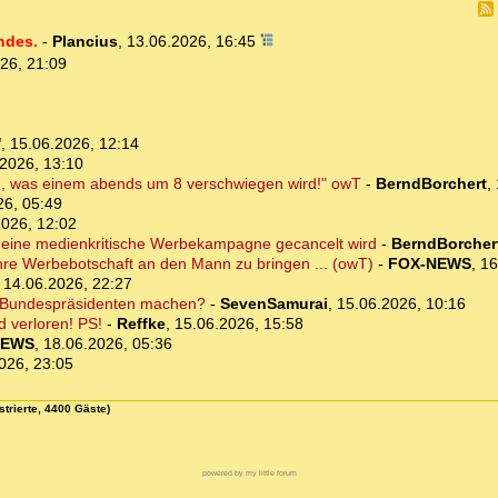
ndes.
-
Plancius
,
13.06.2026, 16:45
26, 21:09
'
,
15.06.2026, 12:14
2026, 13:10
, was einem abends um 8 verschwiegen wird!" owT
-
BerndBorchert
,
26, 05:49
2026, 12:02
eb eine medienkritische Werbekampagne gecancelt wird
-
BerndBorcher
, ihre Werbebotschaft an den Mann zu bringen ... (owT)
-
FOX-NEWS
,
16
,
14.06.2026, 22:27
um Bundespräsidenten machen?
-
SevenSamurai
,
15.06.2026, 10:16
d verloren! PS!
-
Reffke
,
15.06.2026, 15:58
NEWS
,
18.06.2026, 05:36
026, 23:05
strierte, 4400 Gäste)
powered by my little forum