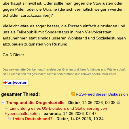
überhaupt sinnvoll ist. Oder sollte man gegen die VSA rüsten oder
gegen Polen oder die Ukraine (die sich vermutlich weigern werden,
Schulden zurückzuzahlen)?
Vielleicht wäre es sogar besser, die Russen einfach einzuladen und
uns als Teilrepublik mit Sonderstatus in ihren Vielvölkerstaat
aufzunehmen statt sinnlos unseren Wohlstand und Sozialleistungen
abzubauen zugunsten von Rüstung.
Gruß Dieter
--
Das sektenhafte Denken und Handeln der Grünen und ihrer Anhänger und Wählerschaft
ist für Menschen mit gesundem Menschenverstand nur schwer nachzuvollziehen.
antworten
gesamter Thread:
RSS-Feed dieser Diskussion
Trump und die Drogenkartelle
-
Dieter
,
14.06.2026, 00:38
Einrichtung eines US-Biolabors und Stationierung von
Hyperschallraketen
-
paranoia
,
14.06.2026, 02:47
freies Deutschland?
-
Dieter
,
14.06.2026, 10:34