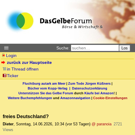
Suche:
Los
Login
zurück zur Hauptseite
in Thread öffnen
Ticker
Fluchtburg autark am Meer
|
Zum Tode Jürgen Küßners
|
Bücher vom Kopp-Verlag |
Datenschutzerklärung
Unterstützen Sie das Gelbe Forum
durch
Käufe bei Amazon
! |
Weitere Buchempfehlungen
und
Amazonnavigation
|
Cookie-Einstellungen
freies Deutschland?
Dieter
,
Sonntag, 14.06.2026, 10:34
(vor 53 Tagen)
@ paranoia
2721
Views