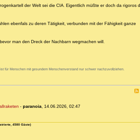
enkartell der Welt sei die CIA. Eigentlich müßte er doch da rigoros d
hlen ebenfals zu deren Tätigkeit, verbunden mit der Fähigkeit ganze
en bevor man den Dreck der Nachbarn wegmachen will.
 ist für Menschen mit gesundem Menschenverstand nur schwer nachzuvollziehen.
allraketen
-
paranoia
,
14.06.2026, 02:47
strierte, 4580 Gäste)