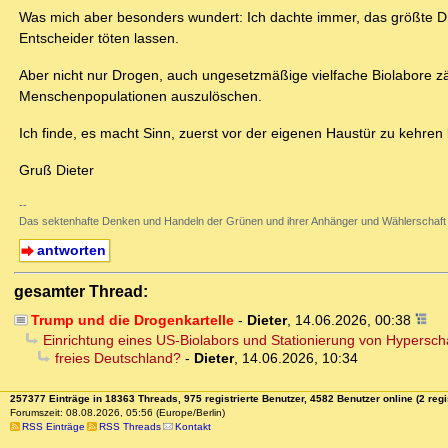
Was mich aber besonders wundert: Ich dachte immer, das größte Drog
Entscheider töten lassen.
Aber nicht nur Drogen, auch ungesetzmäßige vielfache Biolabore zä
Menschenpopulationen auszulöschen.
Ich finde, es macht Sinn, zuerst vor der eigenen Haustür zu kehr
Gruß Dieter
--
Das sektenhafte Denken und Handeln der Grünen und ihrer Anhänger und Wählerschaft
antworten
gesamter Thread:
Trump und die Drogenkartelle
-
Dieter
,
14.06.2026, 00:38
Einrichtung eines US-Biolabors und Stationierung von Hypersch
freies Deutschland?
-
Dieter
,
14.06.2026, 10:34
257377 Einträge in 18363 Threads, 975 registrierte Benutzer, 4582 Benutzer online (2 regi
Forumszeit: 08.08.2026, 05:56 (Europe/Berlin)
RSS Einträge
RSS Threads
Kontakt