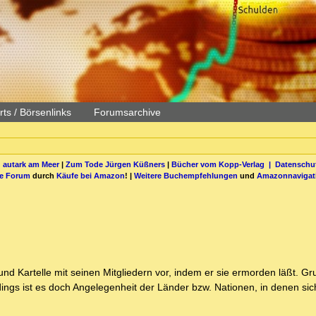
ts / Börsenlinks
Forumsarchive
 autark am Meer
|
Zum Tode Jürgen Küßners
|
Bücher vom Kopp-Verlag |
Datenschut
be Forum
durch
Käufe bei Amazon
! |
Weitere Buchempfehlungen
und
Amazonnavigat
d Kartelle mit seinen Mitgliedern vor, indem er sie ermorden läßt. Gr
ngs ist es doch Angelegenheit der Länder bzw. Nationen, in denen sich