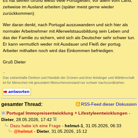
Es hat seinen Grund wieso viele Portugiesen, vor allem vom Land,
zeitweise im Ausland arbeiten (später meist gerne wieder
zurückkommen).
Wer daran denkt, nach Portugal auszuwandern und sich hier als
normaler Arbeitnehmer mit Allerwelstsausbildung sein Leben und
das der Familie zu sichern, wird sich als Deutscher sehr schwer tun.
Er kann vermutlich weder mit Ausdauer und Fleiß der portug.
Arbeiter mithalten noch wird das Einkommen befriedigen.
Gruß Dieter
--
Das sektenhafte Denken und Handeln der Grünen und ihrer Anhänger und Wählerschaft
ist für Menschen mit gesundem Menschenverstand nur schwer nachzuvollziehen.
antworten
gesamter Thread:
RSS-Feed dieser Diskussion
Portugal Immopreisentwicklung + Lifestyleentwicklungen
-
Dieter
,
28.05.2026, 17:42
Dazu habe ich eine Frage
-
helmut-1
,
31.05.2026, 06:33
@helmut
-
Dieter
,
31.05.2026, 15:12