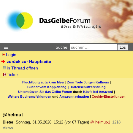
Suche:
Los
Login
zurück zur Hauptseite
in Thread öffnen
Ticker
Fluchtburg autark am Meer
|
Zum Tode Jürgen Küßners
|
Bücher vom Kopp-Verlag |
Datenschutzerklärung
Unterstützen Sie das Gelbe Forum
durch
Käufe bei Amazon
! |
Weitere Buchempfehlungen
und
Amazonnavigation
|
Cookie-Einstellungen
@helmut
Dieter
,
Sonntag, 31.05.2026, 15:12
(vor 67 Tagen)
@ helmut-1
1218
Views