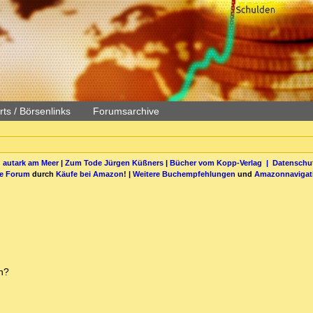
ts / Börsenlinks
Forumsarchive
 autark am Meer
|
Zum Tode Jürgen Küßners
|
Bücher vom Kopp-Verlag |
Datenschut
be Forum
durch
Käufe bei Amazon
! |
Weitere Buchempfehlungen
und
Amazonnavigat
en?