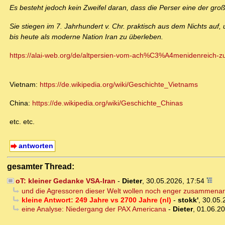
Es besteht jedoch kein Zweifel daran, dass die Perser eine der gr
Sie stiegen im 7. Jahrhundert v. Chr. praktisch aus dem Nichts auf
bis heute als moderne Nation Iran zu überleben.
https://alai-web.org/de/altpersien-vom-ach%C3%A4menidenreich-zu
Vietnam:
https://de.wikipedia.org/wiki/Geschichte_Vietnams
China:
https://de.wikipedia.org/wiki/Geschichte_Chinas
etc. etc.
antworten
gesamter Thread:
oT: kleiner Gedanke VSA-Iran
-
Dieter
,
30.05.2026, 17:54
und die Agressoren dieser Welt wollen noch enger zusammenar
kleine Antwort: 249 Jahre vs 2700 Jahre (nl)
-
stokk'
,
30.05.
eine Analyse: Niedergang der PAX Americana
-
Dieter
,
01.06.20