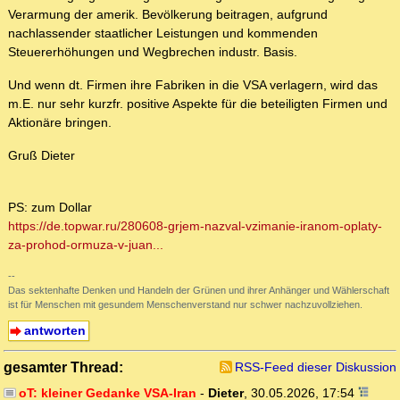
Verarmung der amerik. Bevölkerung beitragen, aufgrund
nachlassender staatlicher Leistungen und kommenden
Steuererhöhungen und Wegbrechen industr. Basis.
Und wenn dt. Firmen ihre Fabriken in die VSA verlagern, wird das
m.E. nur sehr kurzfr. positive Aspekte für die beteiligten Firmen und
Aktionäre bringen.
Gruß Dieter
PS: zum Dollar
https://de.topwar.ru/280608-grjem-nazval-vzimanie-iranom-oplaty-
za-prohod-ormuza-v-juan...
--
Das sektenhafte Denken und Handeln der Grünen und ihrer Anhänger und Wählerschaft
ist für Menschen mit gesundem Menschenverstand nur schwer nachzuvollziehen.
antworten
gesamter Thread:
RSS-Feed dieser Diskussion
oT: kleiner Gedanke VSA-Iran
-
Dieter
,
30.05.2026, 17:54