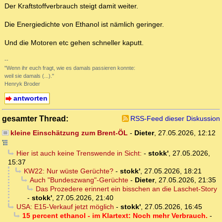
Der Kraftstoffverbrauch steigt damit weiter.
Die Energiedichte von Ethanol ist nämlich geringer.
Und die Motoren etc gehen schneller kaputt.
--
"Wenn ihr euch fragt, wie es damals passieren konnte:
weil sie damals (...)."
Henryk Broder
antworten
gesamter Thread:
RSS-Feed dieser Diskussion
kleine Einschätzung zum Brent-ÖL
-
Dieter
,
27.05.2026, 12:12
Hier ist auch keine Trenswende in Sicht:
-
stokk'
,
27.05.2026,
15:37
KW22: Nur wüste Gerüchte?
-
stokk'
,
27.05.2026, 18:21
Auch "Bundeszwang"-Gerüchte
-
Dieter
,
27.05.2026, 21:35
Das Prozedere erinnert ein bisschen an die Laschet-Story
-
stokk'
,
27.05.2026, 21:40
USA: E15-Verkauf jetzt möglich
-
stokk'
,
27.05.2026, 16:45
15 percent ethanol - im Klartext: Noch mehr Verbrauch.
-