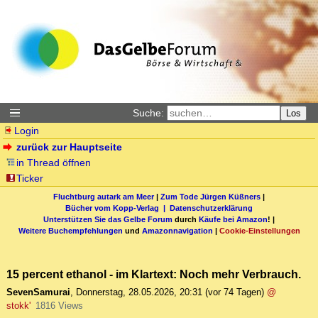
Suche:
Los
Login
zurück zur Hauptseite
in Thread öffnen
Ticker
Fluchtburg autark am Meer
|
Zum Tode Jürgen Küßners
|
Bücher vom Kopp-Verlag |
Datenschutzerklärung
Unterstützen Sie das Gelbe Forum
durch
Käufe bei Amazon
! |
Weitere Buchempfehlungen
und
Amazonnavigation
|
Cookie-Einstellungen
15 percent ethanol - im Klartext: Noch mehr Verbrauch.
SevenSamurai
,
Donnerstag, 28.05.2026, 20:31
(vor 74 Tagen)
@
stokk'
1816 Views