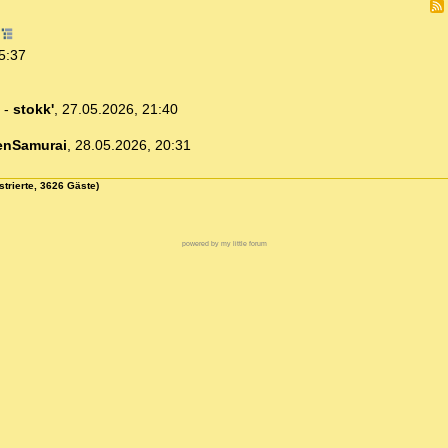
2
5:37
-
stokk'
,
27.05.2026, 21:40
enSamurai
,
28.05.2026, 20:31
strierte, 3626 Gäste)
powered by my little forum