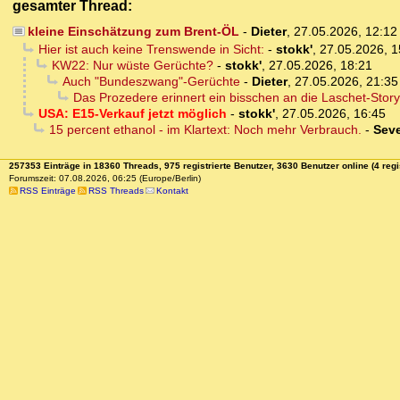
gesamter Thread:
kleine Einschätzung zum Brent-ÖL
-
Dieter
,
27.05.2026, 12:1
Hier ist auch keine Trenswende in Sicht:
-
stokk'
,
27.05.2026, 1
KW22: Nur wüste Gerüchte?
-
stokk'
,
27.05.2026, 18:21
Auch "Bundeszwang"-Gerüchte
-
Dieter
,
27.05.2026, 21:35
Das Prozedere erinnert ein bisschen an die Laschet-Story
USA: E15-Verkauf jetzt möglich
-
stokk'
,
27.05.2026, 16:45
15 percent ethanol - im Klartext: Noch mehr Verbrauch.
-
Sev
257353 Einträge in 18360 Threads, 975 registrierte Benutzer, 3630 Benutzer online (4 regi
Forumszeit: 07.08.2026, 06:25 (Europe/Berlin)
RSS Einträge
RSS Threads
Kontakt