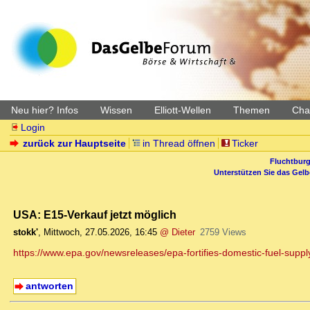
Neu hier? Infos
Wissen
Elliott-Wellen
Themen
Char
Login
zurück zur Hauptseite
in Thread öffnen
Ticker
Fluchtburg
Unterstützen Sie das Gel
USA: E15-Verkauf jetzt möglich
stokk'
,
Mittwoch, 27.05.2026, 16:45
@ Dieter
2759 Views
https://www.epa.gov/newsreleases/epa-fortifies-domestic-fuel-suppl
antworten