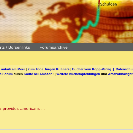
ts / Börsenlinks
Forumsarchive
 autark am Meer
|
Zum Tode Jürgen Küßners
|
Bücher vom Kopp-Verlag |
Datenschut
be Forum
durch
Käufe bei Amazon
! |
Weitere Buchempfehlungen
und
Amazonnavigat
y-provides-americans-...