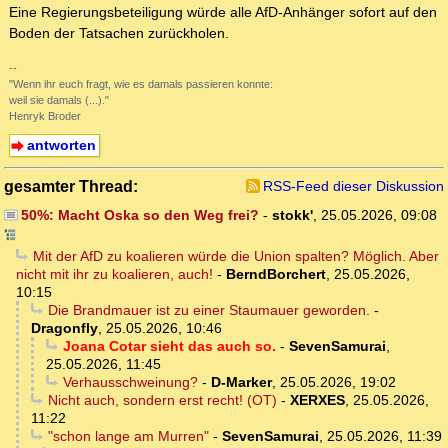
Eine Regierungsbeteiligung würde alle AfD-Anhänger sofort auf den
Boden der Tatsachen zurückholen.
--
"Wenn ihr euch fragt, wie es damals passieren konnte:
weil sie damals (...)."
Henryk Broder
antworten
gesamter Thread:
RSS-Feed dieser Diskussion
50%: Macht Oska so den Weg frei?
-
stokk'
,
25.05.2026, 09:08
Mit der AfD zu koalieren würde die Union spalten? Möglich. Aber
nicht mit ihr zu koalieren, auch!
-
BerndBorchert
,
25.05.2026,
10:15
Die Brandmauer ist zu einer Staumauer geworden.
-
Dragonfly
,
25.05.2026, 10:46
Joana Cotar sieht das auch so.
-
SevenSamurai
,
25.05.2026, 11:45
Verhausschweinung?
-
D-Marker
,
25.05.2026, 19:02
Nicht auch, sondern erst recht! (OT)
-
XERXES
,
25.05.2026,
11:22
"schon lange am Murren"
-
SevenSamurai
,
25.05.2026, 11:39