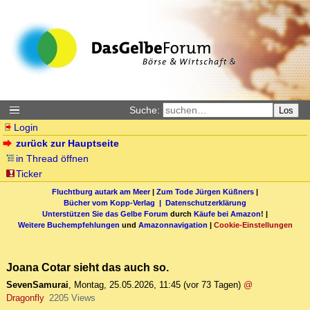
Suche:
Los
Login
zurück zur Hauptseite
in Thread öffnen
Ticker
Fluchtburg autark am Meer
|
Zum Tode Jürgen Küßners
|
Bücher vom Kopp-Verlag |
Datenschutzerklärung
Unterstützen Sie das Gelbe Forum
durch
Käufe bei Amazon
! |
Weitere Buchempfehlungen
und
Amazonnavigation
|
Cookie-Einstellungen
Joana Cotar sieht das auch so.
SevenSamurai
,
Montag, 25.05.2026, 11:45
(vor 73 Tagen)
@
Dragonfly
2205 Views