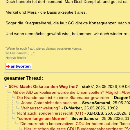
Doch handeln tut dort niemand. Man lässt Dampf ab und gut ist es.
Merkel und Merz - die Basis akzeptiert alles.
Sogar die Kriegstreiberei, die laut GG direkte Konsequenzen nach 
Und wenn demnächst gewählt wird, bekommen wir doch wieder rot-
--
"Wenn ihr euch fragt, wie es damals passieren konnte:
weil sie damals (...)."
Henryk Broder
antworten
gesamter Thread:
50%: Macht Oska so den Weg frei?
-
stokk'
,
25.05.2026, 09:0
Mit der AfD zu koalieren würde die Union spalten? Möglich. Aber 
Die Brandmauer ist zu einer Staumauer geworden.
-
Dragonf
Joana Cotar sieht das auch so.
-
SevenSamurai
,
25.05.20
Verhausschweinung?
-
D-Marker
,
25.05.2026, 19:02
Nicht auch, sondern erst recht! (OT)
-
XERXES
,
25.05.2026, 
"schon lange am Murren"
-
SevenSamurai
,
25.05.2026, 11
Die murrenden konservativen CDU-ler hatten auf den "kons
Hier ist schon die erste CDU Bundestagsabgeordnete: "S