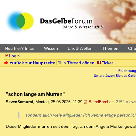
Neu hier? Infos
Wissen
Elliott-Wellen
Themen
Char
Login
zurück zur Hauptseite
in Thread öffnen
Ticker
Fluchtburg
Unterstützen Sie das Gel
"schon lange am Murren"
SevenSamurai
,
Montag, 25.05.2026, 11:39
@ BerndBorchert
2152 View
sondern auch viele Mitglieder (ich kenne einige persönli
Diese Mitglieder murren seit dem Tag, an dem Angela Merkel gewähl