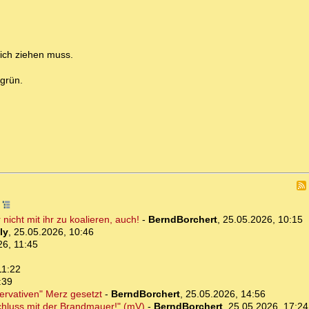
sich ziehen muss.
grün.
8
nicht mit ihr zu koalieren, auch!
-
BerndBorchert
,
25.05.2026, 10:15
ly
,
25.05.2026, 10:46
26, 11:45
11:22
:39
ervativen" Merz gesetzt
-
BerndBorchert
,
25.05.2026, 14:56
chluss mit der Brandmauer!" (mV)
-
BerndBorchert
,
25.05.2026, 17:24