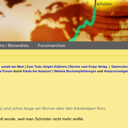
ts / Börsenlinks
Forumsarchive
 autark am Meer
|
Zum Tode Jürgen Küßners
|
Bücher vom Kopp-Verlag |
Datenschut
be Forum
durch
Käufe bei Amazon
! |
Weitere Buchempfehlungen
und
Amazonnavigat
s
ch) sind schon lange am Murren über den linkslastigen Kurs,
t wurde, weil man Schröder nicht mehr wollte.