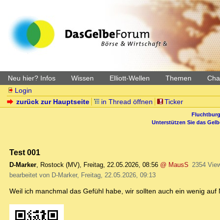
Neu hier? Infos
Wissen
Elliott-Wellen
Themen
Char
Login
zurück zur Hauptseite
in Thread öffnen
Ticker
Fluchtburg
Unterstützen Sie das Gel
Test 001
D-Marker
,
Rostock (MV)
,
Freitag, 22.05.2026, 08:56
@ MausS
2354 Vie
bearbeitet von D-Marker, Freitag, 22.05.2026, 09:13
Weil ich manchmal das Gefühl habe, wir sollten auch ein wenig au