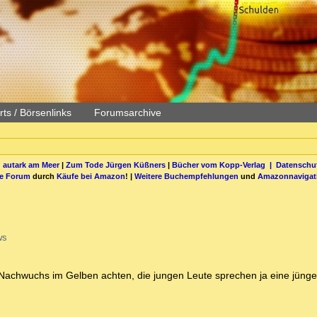
ts / Börsenlinks
Forumsarchive
 autark am Meer
|
Zum Tode Jürgen Küßners
|
Bücher vom Kopp-Verlag |
Datenschut
be Forum
durch
Käufe bei Amazon
! |
Weitere Buchempfehlungen
und
Amazonnavigat
ws
f Nachwuchs im Gelben achten, die jungen Leute sprechen ja eine jüng