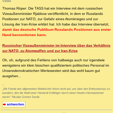
Views
Thomas Röper: Die TASS hat ein Interview mit dem russischen
Vizeaußenminister Rjabkow veröffentlicht, in dem er Russlands
Positionen zur NATO, zur Gefahr eines Atomkrieges und zur
Lösung der Iran-Krise erklärt hat. Ich habe das Interview übersetzt,
damit das deutsche Publikum Russlands Positionen aus erster
Hand kennenlernen kann.
Russischer Vizeaußenminister im Interview über das Verhältnis
zur NATO, zu Atomwaffen und zur Iran-Krise
Oh, oh, aufgrund des Fehlens von halbwegs auch nur irgendwie
wenigstens ein klein bisschen qualifiziertem politisches Personal im
Unseredemokratischen Wertewesten
wird das wohl kaum gut
ausgehen...
--
„Wir Feinde des allgemeinen Wahlrechts hören nicht auf, uns über den Enthusiasmus zu
wundern, den die Wahl einer Handvoll Unfähiger durch einen Haufen Inkompetenter
weckt.“
Nicolas Gomez Davila
antworten