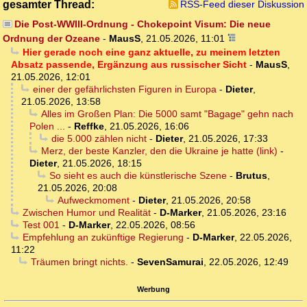
gesamter Thread:
RSS-Feed dieser Diskussion
Die Post-WWIII-Ordnung - Chokepoint Visum: Die neue
Ordnung der Ozeane
-
MausS
,
21.05.2026, 11:01
Hier gerade noch eine ganz aktuelle, zu meinem letzten
Absatz passende, Ergänzung aus russischer Sicht
-
MausS
,
21.05.2026, 12:01
einer der gefährlichsten Figuren in Europa
-
Dieter
,
21.05.2026, 13:58
Alles im Großen Plan: Die 5000 samt "Bagage" gehn nach
Polen ...
-
Reffke
,
21.05.2026, 16:06
die 5.000 zählen nicht
-
Dieter
,
21.05.2026, 17:33
Merz, der beste Kanzler, den die Ukraine je hatte (link)
-
Dieter
,
21.05.2026, 18:15
So sieht es auch die künstlerische Szene
-
Brutus
,
21.05.2026, 20:08
Aufweckmoment
-
Dieter
,
21.05.2026, 20:58
Zwischen Humor und Realität
-
D-Marker
,
21.05.2026, 23:16
Test 001
-
D-Marker
,
22.05.2026, 08:56
Empfehlung an zukünftige Regierung
-
D-Marker
,
22.05.2026,
11:22
Träumen bringt nichts.
-
SevenSamurai
,
22.05.2026, 12:49
Werbung