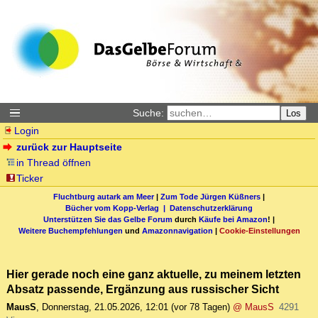
Suche:
Los
Login
zurück zur Hauptseite
in Thread öffnen
Ticker
Fluchtburg autark am Meer
|
Zum Tode Jürgen Küßners
|
Bücher vom Kopp-Verlag |
Datenschutzerklärung
Unterstützen Sie das Gelbe Forum
durch
Käufe bei Amazon
! |
Weitere Buchempfehlungen
und
Amazonnavigation
|
Cookie-Einstellungen
Hier gerade noch eine ganz aktuelle, zu meinem letzten
Absatz passende, Ergänzung aus russischer Sicht
MausS
,
Donnerstag, 21.05.2026, 12:01
(vor 78 Tagen)
@ MausS
4291