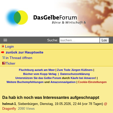
Suche:
Los
Login
zurück zur Hauptseite
in Thread öffnen
Ticker
Fluchtburg autark am Meer
|
Zum Tode Jürgen Küßners
|
Bücher vom Kopp-Verlag |
Datenschutzerklärung
Unterstützen Sie das Gelbe Forum
durch
Käufe bei Amazon
! |
Weitere Buchempfehlungen
und
Amazonnavigation
|
Cookie-Einstellungen
Da hab ich noch was Interessantes aufgeschnappt
helmut-1
,
Siebenbürgen
,
Dienstag, 19.05.2026, 22:44
(vor 78 Tagen)
@
Dragonfly
2090 Views