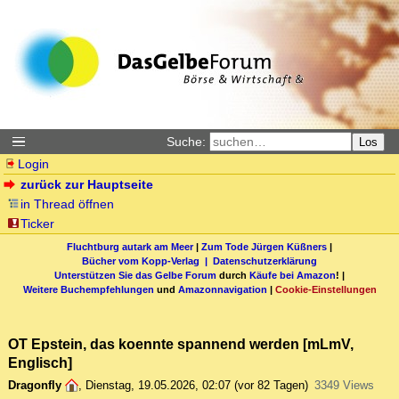
Suche:
Los
Login
zurück zur Hauptseite
in Thread öffnen
Ticker
Fluchtburg autark am Meer
|
Zum Tode Jürgen Küßners
|
Bücher vom Kopp-Verlag |
Datenschutzerklärung
Unterstützen Sie das Gelbe Forum
durch
Käufe bei Amazon
! |
Weitere Buchempfehlungen
und
Amazonnavigation
|
Cookie-Einstellungen
OT Epstein, das koennte spannend werden [mLmV,
Englisch]
Dragonfly
,
Dienstag, 19.05.2026, 02:07
(vor 82 Tagen)
3349 Views