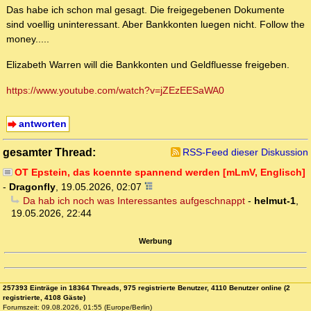
Das habe ich schon mal gesagt. Die freigegebenen Dokumente
sind voellig uninteressant. Aber Bankkonten luegen nicht. Follow the
money.....
Elizabeth Warren will die Bankkonten und Geldfluesse freigeben.
https://www.youtube.com/watch?v=jZEzEESaWA0
antworten
gesamter Thread:
RSS-Feed dieser Diskussion
OT Epstein, das koennte spannend werden [mLmV, Englisch]
-
Dragonfly
,
19.05.2026, 02:07
Da hab ich noch was Interessantes aufgeschnappt
-
helmut-1
,
19.05.2026, 22:44
Werbung
257393 Einträge in 18364 Threads, 975 registrierte Benutzer, 4110 Benutzer online (2
registrierte, 4108 Gäste)
Forumszeit: 09.08.2026, 01:55 (Europe/Berlin)