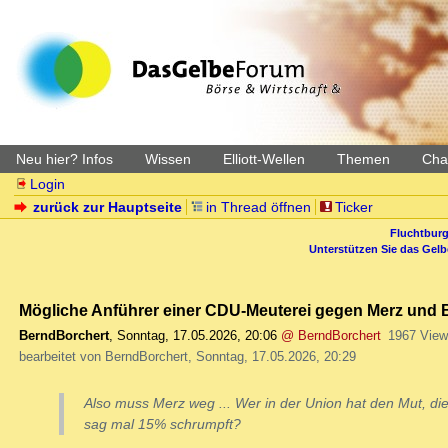
Neu hier? Infos
Wissen
Elliott-Wellen
Themen
Char
Login
zurück zur Hauptseite
in Thread öffnen
Ticker
Fluchtburg
Unterstützen Sie das Gel
Mögliche Anführer einer CDU-Meuterei gegen Merz und 
BerndBorchert
,
Sonntag, 17.05.2026, 20:06
@ BerndBorchert
1967 View
bearbeitet von BerndBorchert, Sonntag, 17.05.2026, 20:29
Also muss Merz weg ... Wer in der Union hat den Mut, di
sag mal 15% schrumpft?