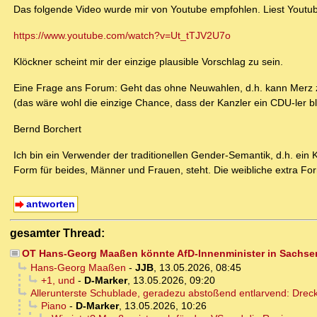
Das folgende Video wurde mir von Youtube empfohlen. Liest Youtu
https://www.youtube.com/watch?v=Ut_tTJV2U7o
Klöckner scheint mir der einzige plausible Vorschlag zu sein.
Eine Frage ans Forum: Geht das ohne Neuwahlen, d.h. kann Merz zurü
(das wäre wohl die einzige Chance, dass der Kanzler ein CDU-ler ble
Bernd Borchert
Ich bin ein Verwender der traditionellen Gender-Semantik, d.h. ein 
Form für beides, Männer und Frauen, steht. Die weibliche extra For
antworten
gesamter Thread:
OT Hans-Georg Maaßen könnte AfD-Innenminister in Sachse
Hans-Georg Maaßen
-
JJB
,
13.05.2026, 08:45
+1, und
-
D-Marker
,
13.05.2026, 09:20
Allerunterste Schublade, geradezu abstoßend entlarvend: Dreck
Piano
-
D-Marker
,
13.05.2026, 10:26