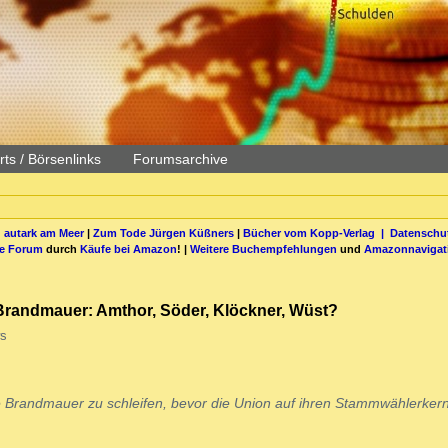
ts / Börsenlinks
Forumsarchive
 autark am Meer
|
Zum Tode Jürgen Küßners
|
Bücher vom Kopp-Verlag |
Datenschut
be Forum
durch
Käufe bei Amazon
! |
Weitere Buchempfehlungen
und
Amazonnavigat
Brandmauer: Amthor, Söder, Klöckner, Wüst?
s
e Brandmauer zu schleifen, bevor die Union auf ihren Stammwählerkern