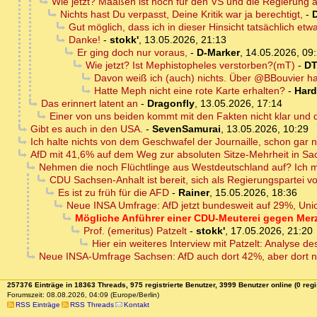
Wie jetzt? Maaßen ist noch für den VS und die Regierung 
Nichts hast Du verpasst, Deine Kritik war ja berechtigt,
-
Gut möglich, dass ich in dieser Hinsicht tatsächlich et
Danke!
-
stokk'
,
13.05.2026, 21:13
Er ging doch nur voraus,
-
D-Marker
,
14.05.2026, 09
Wie jetzt? Ist Mephistopheles verstorben?(mT)
-
D
Davon weiß ich (auch) nichts. Über @BBouvier h
Hatte Meph nicht eine rote Karte erhalten?
-
Hard
Das erinnert latent an
-
Dragonfly
,
13.05.2026, 17:14
Einer von uns beiden kommt mit den Fakten nicht klar und d
Gibt es auch in den USA.
-
SevenSamurai
,
13.05.2026, 10:29
Ich halte nichts von dem Geschwafel der Journaille, schon gar 
AfD mit 41,6% auf dem Weg zur absoluten Sitze-Mehrheit in Sa
Nehmen die noch Flüchtlinge aus Westdeutschland auf? Ich me
CDU Sachsen-Anhalt ist bereit, sich als Regierungspartei vo
Es ist zu früh für die AFD
-
Rainer
,
15.05.2026, 18:36
Neue INSA Umfrage: AfD jetzt bundesweit auf 29%, Un
Mögliche Anführer einer CDU-Meuterei gegen Mer
Prof. (emeritus) Patzelt
-
stokk'
,
17.05.2026, 21:20
Hier ein weiteres Interview mit Patzelt: Analyse de
Neue INSA-Umfrage Sachsen: AfD auch dort 42%, aber dort noc
257376 Einträge in 18363 Threads, 975 registrierte Benutzer, 3999 Benutzer online (0 regi
Forumszeit: 08.08.2026, 04:09 (Europe/Berlin)
RSS Einträge
RSS Threads
Kontakt