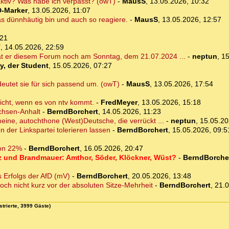
aktiv? Was habe ich verpasst? (owT)
-
MausS
,
13.05.2026, 10:32
D-Marker
,
13.05.2026, 11:07
was dünnhäutig bin und auch so reagiere.
-
MausS
,
13.05.2026, 12:57
:21
T
,
14.05.2026, 22:59
at er diesem Forum noch am Sonntag, dem 21.07.2024 ...
-
neptun
,
15
y, der Student
,
15.05.2026, 07:27
eutet sie für sich passend um. (owT)
-
MausS
,
13.05.2026, 17:54
nicht, wenn es von ntv kommt.
-
FredMeyer
,
13.05.2026, 15:18
chsen-Anhalt
-
BerndBorchert
,
14.05.2026, 11:23
ine, autochthone (West)Deutsche, die verrückt ...
-
neptun
,
15.05.20
n der Linkspartei tolerieren lassen
-
BerndBorchert
,
15.05.2026, 09:5
ion 22%
-
BerndBorchert
,
16.05.2026, 20:47
z und Brandmauer: Amthor, Söder, Klöckner, Wüst?
-
BerndBorche
s Erfolgs der AfD (mV)
-
BerndBorchert
,
20.05.2026, 13:48
h nicht kurz vor der absoluten Sitze-Mehrheit
-
BerndBorchert
,
21.0
strierte, 3999 Gäste)