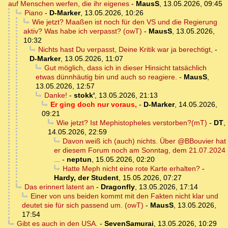
auf Menschen werfen, die ihr eigenes
-
MausS
,
13.05.2026, 09:45
Piano
-
D-Marker
,
13.05.2026, 10:26
Wie jetzt? Maaßen ist noch für den VS und die Regierung
aktiv? Was habe ich verpasst? (owT)
-
MausS
,
13.05.2026,
10:32
Nichts hast Du verpasst, Deine Kritik war ja berechtigt,
-
D-Marker
,
13.05.2026, 11:07
Gut möglich, dass ich in dieser Hinsicht tatsächlich
etwas dünnhäutig bin und auch so reagiere.
-
MausS
,
13.05.2026, 12:57
Danke!
-
stokk'
,
13.05.2026, 21:13
Er ging doch nur voraus,
-
D-Marker
,
14.05.2026,
09:21
Wie jetzt? Ist Mephistopheles verstorben?(mT)
-
DT
,
14.05.2026, 22:59
Davon weiß ich (auch) nichts. Über @BBouvier hat
er diesem Forum noch am Sonntag, dem 21.07.2024
...
-
neptun
,
15.05.2026, 02:20
Hatte Meph nicht eine rote Karte erhalten?
-
Hardy, der Student
,
15.05.2026, 07:27
Das erinnert latent an
-
Dragonfly
,
13.05.2026, 17:14
Einer von uns beiden kommt mit den Fakten nicht klar und
deutet sie für sich passend um. (owT)
-
MausS
,
13.05.2026,
17:54
Gibt es auch in den USA.
-
SevenSamurai
,
13.05.2026, 10:29