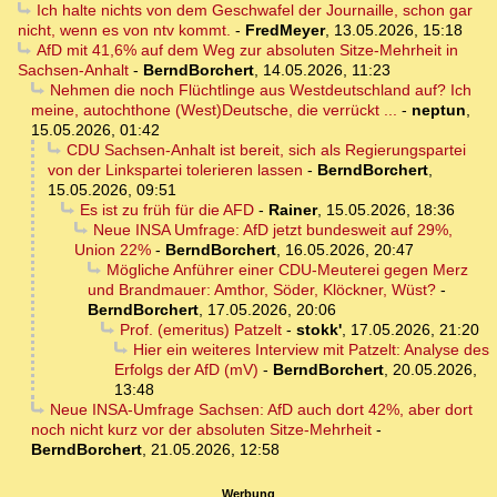
Ich halte nichts von dem Geschwafel der Journaille, schon gar
nicht, wenn es von ntv kommt.
-
FredMeyer
,
13.05.2026, 15:18
AfD mit 41,6% auf dem Weg zur absoluten Sitze-Mehrheit in
Sachsen-Anhalt
-
BerndBorchert
,
14.05.2026, 11:23
Nehmen die noch Flüchtlinge aus Westdeutschland auf? Ich
meine, autochthone (West)Deutsche, die verrückt ...
-
neptun
,
15.05.2026, 01:42
CDU Sachsen-Anhalt ist bereit, sich als Regierungspartei
von der Linkspartei tolerieren lassen
-
BerndBorchert
,
15.05.2026, 09:51
Es ist zu früh für die AFD
-
Rainer
,
15.05.2026, 18:36
Neue INSA Umfrage: AfD jetzt bundesweit auf 29%,
Union 22%
-
BerndBorchert
,
16.05.2026, 20:47
Mögliche Anführer einer CDU-Meuterei gegen Merz
und Brandmauer: Amthor, Söder, Klöckner, Wüst?
-
BerndBorchert
,
17.05.2026, 20:06
Prof. (emeritus) Patzelt
-
stokk'
,
17.05.2026, 21:20
Hier ein weiteres Interview mit Patzelt: Analyse des
Erfolgs der AfD (mV)
-
BerndBorchert
,
20.05.2026,
13:48
Neue INSA-Umfrage Sachsen: AfD auch dort 42%, aber dort
noch nicht kurz vor der absoluten Sitze-Mehrheit
-
BerndBorchert
,
21.05.2026, 12:58
Werbung