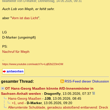
bearbeitet von D-Marker, Donnerstag, 14.05.2026, 09:31
Auch Lob von Meph, er fehlt sehr.
aber "
Vorn ist das Licht
".
LG
D-Marker (ungeimpft)
PS:
Nachruf für Meph
--
https://www.youtube.com/watch?v=LqB2b223mOM
antworten
gesamter Thread:
RSS-Feed dieser Diskussion
OT Hans-Georg Maaßen könnte AfD-Innenminister in
Sachsen-Anhalt werden
-
Dragonfly
,
13.05.2026, 07:37
Hans-Georg Maaßen
-
JJB
,
13.05.2026, 08:45
+1, und
-
D-Marker
,
13.05.2026, 09:20
Allerunterste Schublade, geradezu abstoßend entlarvend: Dreck