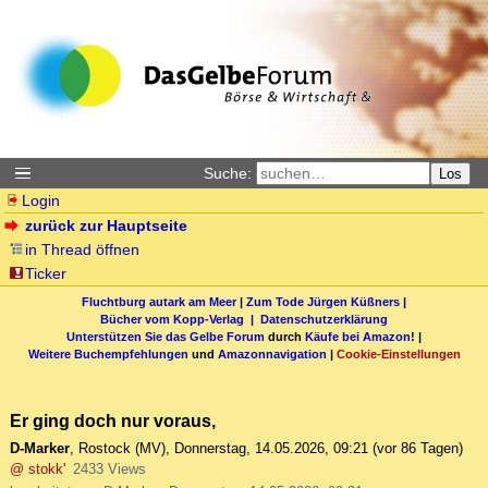
Suche:
Los
Login
zurück zur Hauptseite
in Thread öffnen
Ticker
Fluchtburg autark am Meer
|
Zum Tode Jürgen Küßners
|
Bücher vom Kopp-Verlag |
Datenschutzerklärung
Unterstützen Sie das Gelbe Forum
durch
Käufe bei Amazon
! |
Weitere Buchempfehlungen
und
Amazonnavigation
|
Cookie-Einstellungen
Er ging doch nur voraus,
D-Marker
,
Rostock (MV)
,
Donnerstag, 14.05.2026, 09:21
(vor 86 Tagen)
@ stokk'
2433 Views