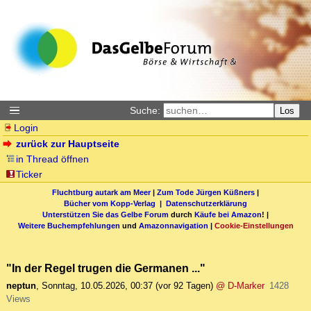
Suche:
Los
Login
zurück zur Hauptseite
in Thread öffnen
Ticker
Fluchtburg autark am Meer
|
Zum Tode Jürgen Küßners
|
Bücher vom Kopp-Verlag |
Datenschutzerklärung
Unterstützen Sie das Gelbe Forum
durch
Käufe bei Amazon
! |
Weitere Buchempfehlungen
und
Amazonnavigation
|
Cookie-Einstellungen
"In der Regel trugen die Germanen ..."
neptun
,
Sonntag, 10.05.2026, 00:37
(vor 92 Tagen)
@ D-Marker
1428
Views