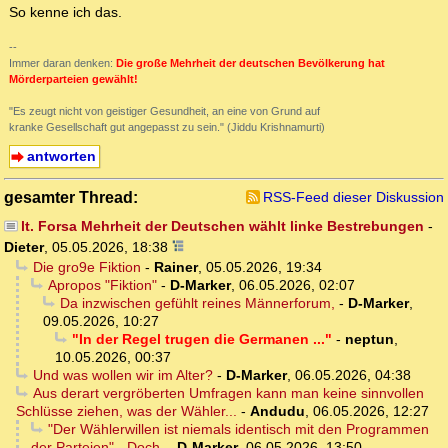
So kenne ich das.
--
Immer daran denken:
Die große Mehrheit der deutschen Bevölkerung hat
Mörderparteien gewählt!
"Es zeugt nicht von geistiger Gesundheit, an eine von Grund auf
kranke Gesellschaft gut angepasst zu sein." (Jiddu Krishnamurti)
antworten
gesamter Thread:
RSS-Feed dieser Diskussion
lt. Forsa Mehrheit der Deutschen wählt linke Bestrebungen
-
Dieter
,
05.05.2026, 18:38
Die gro9e Fiktion
-
Rainer
,
05.05.2026, 19:34
Apropos "Fiktion"
-
D-Marker
,
06.05.2026, 02:07
Da inzwischen gefühlt reines Männerforum,
-
D-Marker
,
09.05.2026, 10:27
"In der Regel trugen die Germanen ..."
-
neptun
,
10.05.2026, 00:37
Und was wollen wir im Alter?
-
D-Marker
,
06.05.2026, 04:38
Aus derart vergröberten Umfragen kann man keine sinnvollen
Schlüsse ziehen, was der Wähler...
-
Andudu
,
06.05.2026, 12:27
"Der Wählerwillen ist niemals identisch mit den Programmen
der Parteien" - Doch,
-
D-Marker
,
06.05.2026, 13:50