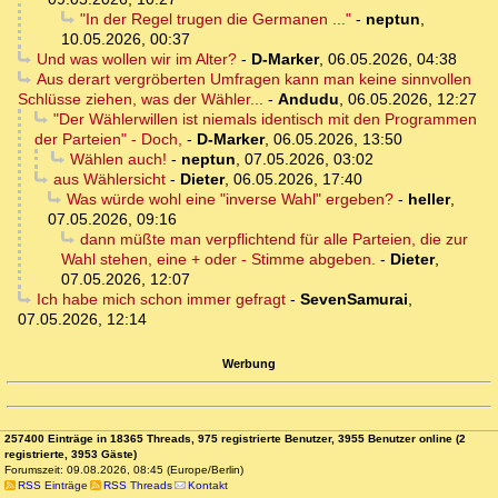
"In der Regel trugen die Germanen ..."
-
neptun
,
10.05.2026, 00:37
Und was wollen wir im Alter?
-
D-Marker
,
06.05.2026, 04:38
Aus derart vergröberten Umfragen kann man keine sinnvollen
Schlüsse ziehen, was der Wähler...
-
Andudu
,
06.05.2026, 12:27
"Der Wählerwillen ist niemals identisch mit den Programmen
der Parteien" - Doch,
-
D-Marker
,
06.05.2026, 13:50
Wählen auch!
-
neptun
,
07.05.2026, 03:02
aus Wählersicht
-
Dieter
,
06.05.2026, 17:40
Was würde wohl eine "inverse Wahl" ergeben?
-
heller
,
07.05.2026, 09:16
dann müßte man verpflichtend für alle Parteien, die zur
Wahl stehen, eine + oder - Stimme abgeben.
-
Dieter
,
07.05.2026, 12:07
Ich habe mich schon immer gefragt
-
SevenSamurai
,
07.05.2026, 12:14
Werbung
257400 Einträge in 18365 Threads, 975 registrierte Benutzer, 3955 Benutzer online (2
registrierte, 3953 Gäste)
Forumszeit: 09.08.2026, 08:45 (Europe/Berlin)
RSS Einträge
RSS Threads
Kontakt