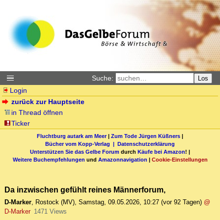
Suche:
Los
Login
zurück zur Hauptseite
in Thread öffnen
Ticker
Fluchtburg autark am Meer
|
Zum Tode Jürgen Küßners
|
Bücher vom Kopp-Verlag |
Datenschutzerklärung
Unterstützen Sie das Gelbe Forum
durch
Käufe bei Amazon
! |
Weitere Buchempfehlungen
und
Amazonnavigation
|
Cookie-Einstellungen
Da inzwischen gefühlt reines Männerforum,
D-Marker
,
Rostock (MV)
,
Samstag, 09.05.2026, 10:27
(vor 92 Tagen)
@
D-Marker
1471 Views