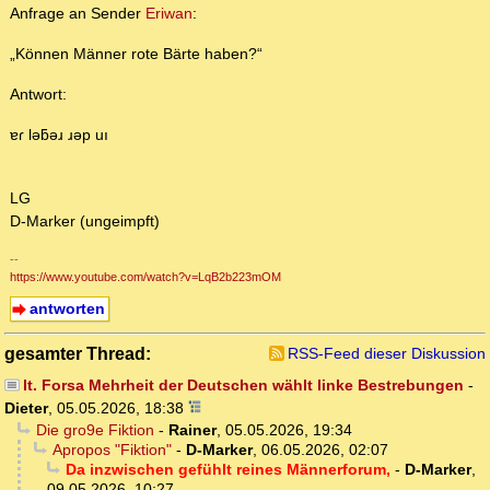
Anfrage an Sender
Eriwan
:
„Können Männer rote Bärte haben?“
Antwort:
ɐɾ lǝƃǝɹ ɹǝp uı
LG
D-Marker (ungeimpft)
--
https://www.youtube.com/watch?v=LqB2b223mOM
antworten
gesamter Thread:
RSS-Feed dieser Diskussion
lt. Forsa Mehrheit der Deutschen wählt linke Bestrebungen
-
Dieter
,
05.05.2026, 18:38
Die gro9e Fiktion
-
Rainer
,
05.05.2026, 19:34
Apropos "Fiktion"
-
D-Marker
,
06.05.2026, 02:07
Da inzwischen gefühlt reines Männerforum,
-
D-Marker
,
09.05.2026, 10:27