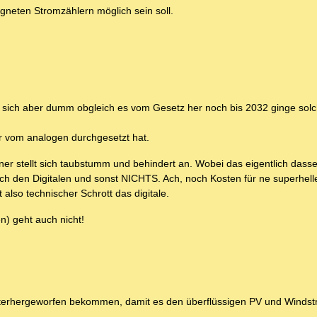
gneten Stromzählern möglich sein soll.
llt sich aber dumm obgleich es vom Gesetz her noch bis 2032 ginge sol
r vom analogen durchgesetzt hat.
er stellt sich taubstumm und behindert an. Wobei das eigentlich dassel
h den Digitalen und sonst NICHTS. Ach, noch Kosten für ne superhell
also technischer Schrott das digitale.
) geht auch nicht!
hinterhergeworfen bekommen, damit es den überflüssigen PV und Winds