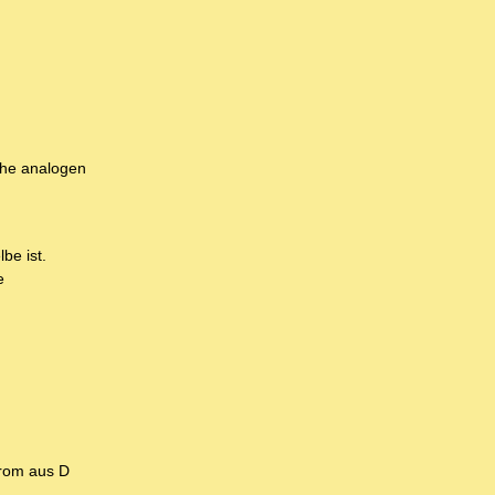
che analogen
be ist.
e
trom aus D