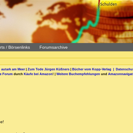
ts / Börsenlinks
Forumsarchive
 autark am Meer
|
Zum Tode Jürgen Küßners
|
Bücher vom Kopp-Verlag |
Datenschut
be Forum
durch
Käufe bei Amazon
! |
Weitere Buchempfehlungen
und
Amazonnavigat
e!