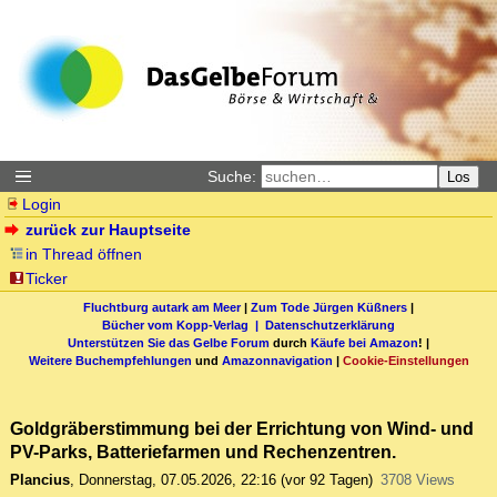
Suche:
Los
Login
zurück zur Hauptseite
in Thread öffnen
Ticker
Fluchtburg autark am Meer
|
Zum Tode Jürgen Küßners
|
Bücher vom Kopp-Verlag |
Datenschutzerklärung
Unterstützen Sie das Gelbe Forum
durch
Käufe bei Amazon
! |
Weitere Buchempfehlungen
und
Amazonnavigation
|
Cookie-Einstellungen
Goldgräberstimmung bei der Errichtung von Wind- und
PV-Parks, Batteriefarmen und Rechenzentren.
Plancius
,
Donnerstag, 07.05.2026, 22:16
(vor 92 Tagen)
3708 Views