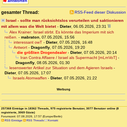
antworten
gesamter Thread:
RSS-Feed dieser Diskussion
Israel - sollte man rücksichtslos verurteilen und saktionieren
mit allem was die Welt bietet
-
Dieter
,
06.05.2026, 23:31
Alex Krainer: Israel stirbt. Es könnte das Imperium mit sich
reißen.
-
mabraton
,
07.05.2026, 15:56
interessant owT
-
Dieter
,
07.05.2026, 16:48
Antwort
-
Dragonfly
,
07.05.2026, 19:20
die größten Drogendealer
-
Dieter
,
07.05.2026, 20:14
Iran Contra Affaere / Israel als Supermacht [mLmVoT]
-
Dragonfly
,
08.05.2026, 01:30
lesenswerter Artikel zur Situation und dem Agieren Israels
-
Dieter
,
07.05.2026, 17:07
Israels Atomwaffen
-
Dieter
,
07.05.2026, 21:22
Werbung
257368 Einträge in 18362 Threads, 975 registrierte Benutzer, 3077 Benutzer online (8
registrierte, 3069 Gäste)
Forumszeit: 07.08.2026, 17:57 (Europe/Berlin)
RSS Einträge
RSS Threads
Kontakt