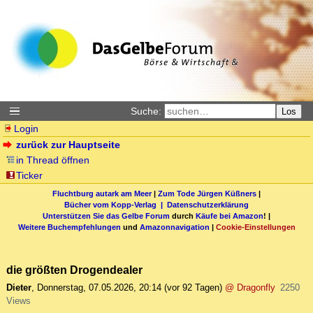
Suche:
Los
Login
zurück zur Hauptseite
in Thread öffnen
Ticker
Fluchtburg autark am Meer
|
Zum Tode Jürgen Küßners
|
Bücher vom Kopp-Verlag |
Datenschutzerklärung
Unterstützen Sie das Gelbe Forum
durch
Käufe bei Amazon
! |
Weitere Buchempfehlungen
und
Amazonnavigation
|
Cookie-Einstellungen
die größten Drogendealer
Dieter
,
Donnerstag, 07.05.2026, 20:14
(vor 92 Tagen)
@ Dragonfly
2250
Views