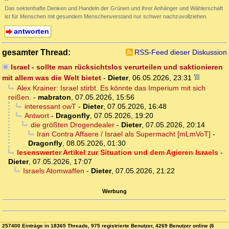
--
Das sektenhafte Denken und Handeln der Grünen und ihrer Anhänger und Wählerschaft
ist für Menschen mit gesundem Menschenverstand nur schwer nachzuvollziehen.
antworten
gesamter Thread:
RSS-Feed dieser Diskussion
Israel - sollte man rücksichtslos verurteilen und saktionieren
mit allem was die Welt bietet
-
Dieter
,
06.05.2026, 23:31
Alex Krainer: Israel stirbt. Es könnte das Imperium mit sich
reißen.
-
mabraton
,
07.05.2026, 15:56
interessant owT
-
Dieter
,
07.05.2026, 16:48
Antwort
-
Dragonfly
,
07.05.2026, 19:20
die größten Drogendealer
-
Dieter
,
07.05.2026, 20:14
Iran Contra Affaere / Israel als Supermacht [mLmVoT]
-
Dragonfly
,
08.05.2026, 01:30
lesenswerter Artikel zur Situation und dem Agieren Israels
-
Dieter
,
07.05.2026, 17:07
Israels Atomwaffen
-
Dieter
,
07.05.2026, 21:22
Werbung
257400 Einträge in 18365 Threads, 975 registrierte Benutzer, 4269 Benutzer online (6