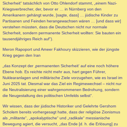
Sicherheit“ tatsächlich von Otto Ohlendorf stammt, „einem Nazi-
Kriegsverbrecher, der, bevor er … in Nürnberg von den
Amerikanern gehängt wurde, [sagte, dass] … jüdische Kinder zu
Partisanen und Feinden herangewachsen wären … [und dass wir]
verstehen müssten, dass die Deutschen nicht nur normale
Sicherheit, sondern permanente Sicherheit wollten: Sie bauten ein
tausendjähriges Reich auf“).
Meron Rapoport und Ameer Fakhoury skizzieren, wie der jüngste
Krieg gegen den Iran
„das Konzept der ‚permanenten Sicherheit‘ auf eine noch höhere
Ebene hob. Es reichte nicht mehr aus, hart gegen Führer,
Nuklearanlagen und militärische Ziele vorzugehen, wie es Israel im
Juni 2025 tat. Diesmal war das Ziel ein Regimewechsel – nicht nur
die Neutralisierung einer wahrgenommenen Bedrohung, sondern
die Neugestaltung des politischen Umfelds selbst“.
Wir wissen, dass der jüdische Historiker und Gelehrte Gershom
Scholem bereits vorhergesagt hatte, dass der religiöse Zionismus
als „militante“, „apokalyptische“ und „radikale“ messianische
Bewegung agiert, die versucht, „das Ende [d. h. die Erlösung] zu