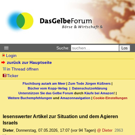
Suche:
Los
Login
zurück zur Hauptseite
in Thread öffnen
Ticker
Fluchtburg autark am Meer
|
Zum Tode Jürgen Küßners
|
Bücher vom Kopp-Verlag |
Datenschutzerklärung
Unterstützen Sie das Gelbe Forum
durch
Käufe bei Amazon
! |
Weitere Buchempfehlungen
und
Amazonnavigation
|
Cookie-Einstellungen
lesenswerter Artikel zur Situation und dem Agieren
Israels
Dieter
,
Donnerstag, 07.05.2026, 17:07
(vor 94 Tagen)
@ Dieter
2863