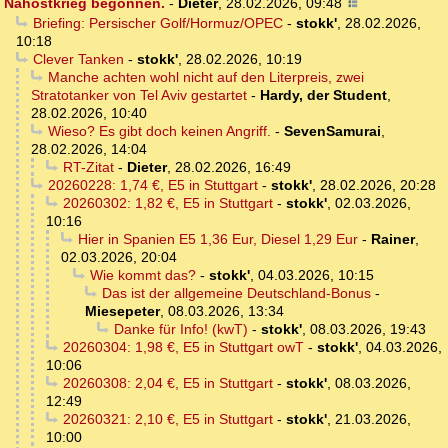
Nahostkrieg begonnen.
-
Dieter
,
28.02.2026, 09:48
Briefing: Persischer Golf/Hormuz/OPEC
-
stokk'
,
28.02.2026,
10:18
Clever Tanken
-
stokk'
,
28.02.2026, 10:19
Manche achten wohl nicht auf den Literpreis, zwei
Stratotanker von Tel Aviv gestartet
-
Hardy, der Student
,
28.02.2026, 10:40
Wieso? Es gibt doch keinen Angriff.
-
SevenSamurai
,
28.02.2026, 14:04
RT-Zitat
-
Dieter
,
28.02.2026, 16:49
20260228: 1,74 €, E5 in Stuttgart
-
stokk'
,
28.02.2026, 20:28
20260302: 1,82 €, E5 in Stuttgart
-
stokk'
,
02.03.2026,
10:16
Hier in Spanien E5 1,36 Eur, Diesel 1,29 Eur
-
Rainer
,
02.03.2026, 20:04
Wie kommt das?
-
stokk'
,
04.03.2026, 10:15
Das ist der allgemeine Deutschland-Bonus
-
Miesepeter
,
08.03.2026, 13:34
Danke für Info! (kwT)
-
stokk'
,
08.03.2026, 19:43
20260304: 1,98 €, E5 in Stuttgart owT
-
stokk'
,
04.03.2026,
10:06
20260308: 2,04 €, E5 in Stuttgart
-
stokk'
,
08.03.2026,
12:49
20260321: 2,10 €, E5 in Stuttgart
-
stokk'
,
21.03.2026,
10:00