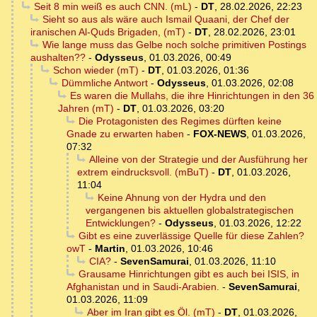
Seit 8 min weiß es auch CNN. (mL)
-
DT
,
28.02.2026, 22:23
Sieht so aus als wäre auch Ismail Quaani, der Chef der
iranischen Al-Quds Brigaden, (mT)
-
DT
,
28.02.2026, 23:01
Wie lange muss das Gelbe noch solche primitiven Postings
aushalten??
-
Odysseus
,
01.03.2026, 00:49
Schon wieder (mT)
-
DT
,
01.03.2026, 01:36
Dümmliche Antwort
-
Odysseus
,
01.03.2026, 02:08
Es waren die Mullahs, die ihre Hinrichtungen in den 36
Jahren (mT)
-
DT
,
01.03.2026, 03:20
Die Protagonisten des Regimes dürften keine
Gnade zu erwarten haben
-
FOX-NEWS
,
01.03.2026,
07:32
Alleine von der Strategie und der Ausführung her
extrem eindrucksvoll. (mBuT)
-
DT
,
01.03.2026,
11:04
Keine Ahnung von der Hydra und den
vergangenen bis aktuellen globalstrategischen
Entwicklungen?
-
Odysseus
,
01.03.2026, 12:22
Gibt es eine zuverlässige Quelle für diese Zahlen?
owT
-
Martin
,
01.03.2026, 10:46
CIA?
-
SevenSamurai
,
01.03.2026, 11:10
Grausame Hinrichtungen gibt es auch bei ISIS, in
Afghanistan und in Saudi-Arabien.
-
SevenSamurai
,
01.03.2026, 11:09
Aber im Iran gibt es Öl. (mT)
-
DT
,
01.03.2026,