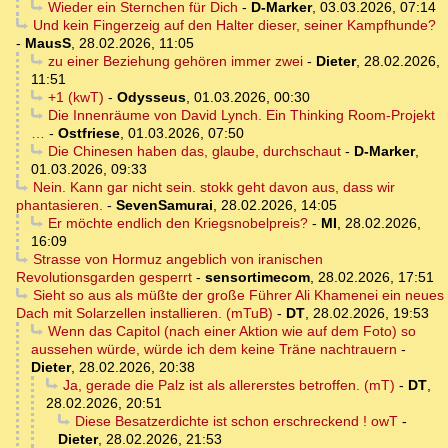
Wieder ein Sternchen für Dich
-
D-Marker
,
03.03.2026, 07:14
Und kein Fingerzeig auf den Halter dieser, seiner Kampfhunde?
-
MausS
,
28.02.2026, 11:05
zu einer Beziehung gehören immer zwei
-
Dieter
,
28.02.2026,
11:51
+1 (kwT)
-
Odysseus
,
01.03.2026, 00:30
Die Innenräume von David Lynch. Ein Thinking Room-Projekt
…
-
Ostfriese
,
01.03.2026, 07:50
Die Chinesen haben das, glaube, durchschaut
-
D-Marker
,
01.03.2026, 09:33
Nein. Kann gar nicht sein. stokk geht davon aus, dass wir
phantasieren.
-
SevenSamurai
,
28.02.2026, 14:05
Er möchte endlich den Kriegsnobelpreis?
-
MI
,
28.02.2026,
16:09
Strasse von Hormuz angeblich von iranischen
Revolutionsgarden gesperrt
-
sensortimecom
,
28.02.2026, 17:51
Sieht so aus als müßte der große Führer Ali Khamenei ein neues
Dach mit Solarzellen installieren. (mTuB)
-
DT
,
28.02.2026, 19:53
Wenn das Capitol (nach einer Aktion wie auf dem Foto) so
aussehen würde, würde ich dem keine Träne nachtrauern
-
Dieter
,
28.02.2026, 20:38
Ja, gerade die Palz ist als allererstes betroffen. (mT)
-
DT
,
28.02.2026, 20:51
Diese Besatzerdichte ist schon erschreckend ! owT
-
Dieter
,
28.02.2026, 21:53