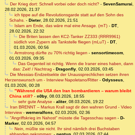
Der Krieg dort: Schnell vorbei oder doch nicht?
-
SevenSamurai
,
28.02.2026, 21:37
ich tippe auf die Revolutionsgarde statt auf den Sohn des
Schahs.
-
Dieter
,
28.02.2026, 21:51
Islam am Ende, das wäre mal eine Ansage. (mT)
-
DT
,
28.02.2026, 22:32
Die Briten lassen den KC2-Tanker ZZ333 (RRR9961)
südlich von Zypern als Tankstelle fliegen (mLuT)
-
DT
,
01.03.2026, 00:56
Armstrong dürfte zu 70% richtig liegen
-
sensortimecom
,
01.03.2026, 09:35
Das Gegenteil ist richtig. Wenn die Iraner eines haben, dann
das: Zeit! / Nachtrag
-
Dragonfly
,
02.03.2026, 03:45
Die Messias-Endzeitsekte der Unaussprechlichen setzen ihren
Herzenswunsch um - Interview Napoletano/Ritter
-
Odysseus
,
01.03.2026, 00:28
"Während die USA den Iran bombardieren – warum bleibt
China still?
-
n0by
,
08.03.2026, 18:55
sehr gute Analyse
-
aliter
,
08.03.2026, 19:22
Iran BRENNT – Markus Krall sagt dir den wahren Grund - Video
Interview
-
werneralfons
,
02.03.2026, 02:36
"Angriffskrieg im Nahost" müsste die Tagesschau sagen
-
D-
Marker
,
02.03.2026, 04:57
Nein, müßte sie nicht. Ihr sind nämlich drei Buchstaben
abhanden gekommen:
-
neptun
,
02.03.2026, 07:44