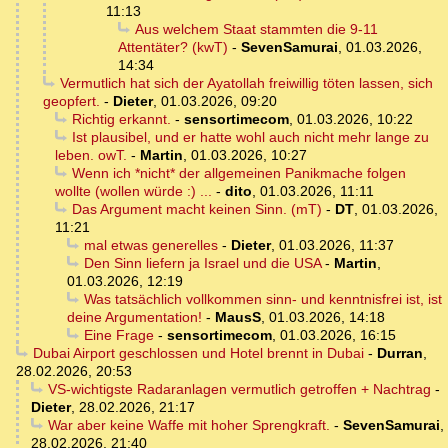
11:13
Aus welchem Staat stammten die 9-11
Attentäter? (kwT)
-
SevenSamurai
,
01.03.2026,
14:34
Vermutlich hat sich der Ayatollah freiwillig töten lassen, sich
geopfert.
-
Dieter
,
01.03.2026, 09:20
Richtig erkannt.
-
sensortimecom
,
01.03.2026, 10:22
Ist plausibel, und er hatte wohl auch nicht mehr lange zu
leben. owT.
-
Martin
,
01.03.2026, 10:27
Wenn ich *nicht* der allgemeinen Panikmache folgen
wollte (wollen würde :) ...
-
dito
,
01.03.2026, 11:11
Das Argument macht keinen Sinn. (mT)
-
DT
,
01.03.2026,
11:21
mal etwas generelles
-
Dieter
,
01.03.2026, 11:37
Den Sinn liefern ja Israel und die USA
-
Martin
,
01.03.2026, 12:19
Was tatsächlich vollkommen sinn- und kenntnisfrei ist, ist
deine Argumentation!
-
MausS
,
01.03.2026, 14:18
Eine Frage
-
sensortimecom
,
01.03.2026, 16:15
Dubai Airport geschlossen und Hotel brennt in Dubai
-
Durran
,
28.02.2026, 20:53
VS-wichtigste Radaranlagen vermutlich getroffen + Nachtrag
-
Dieter
,
28.02.2026, 21:17
War aber keine Waffe mit hoher Sprengkraft.
-
SevenSamurai
,
28.02.2026, 21:40