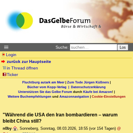
Suche:
Los
Login
zurück zur Hauptseite
in Thread öffnen
Ticker
Fluchtburg autark am Meer
|
Zum Tode Jürgen Küßners
|
Bücher vom Kopp-Verlag |
Datenschutzerklärung
Unterstützen Sie das Gelbe Forum
durch
Käufe bei Amazon
! |
Weitere Buchempfehlungen
und
Amazonnavigation
|
Cookie-Einstellungen
"Während die USA den Iran bombardieren – warum
bleibt China still?
n0by
,
Sonneberg
,
Sonntag, 08.03.2026, 18:55
(vor 154 Tagen)
@