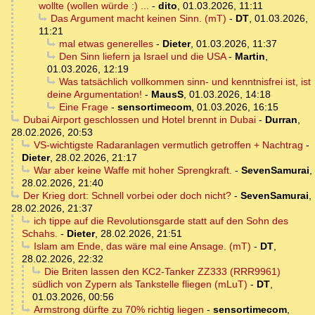
wollte (wollen würde :) ...
-
dito
,
01.03.2026, 11:11
Das Argument macht keinen Sinn. (mT)
-
DT
,
01.03.2026,
11:21
mal etwas generelles
-
Dieter
,
01.03.2026, 11:37
Den Sinn liefern ja Israel und die USA
-
Martin
,
01.03.2026, 12:19
Was tatsächlich vollkommen sinn- und kenntnisfrei ist, ist
deine Argumentation!
-
MausS
,
01.03.2026, 14:18
Eine Frage
-
sensortimecom
,
01.03.2026, 16:15
Dubai Airport geschlossen und Hotel brennt in Dubai
-
Durran
,
28.02.2026, 20:53
VS-wichtigste Radaranlagen vermutlich getroffen + Nachtrag
-
Dieter
,
28.02.2026, 21:17
War aber keine Waffe mit hoher Sprengkraft.
-
SevenSamurai
,
28.02.2026, 21:40
Der Krieg dort: Schnell vorbei oder doch nicht?
-
SevenSamurai
,
28.02.2026, 21:37
ich tippe auf die Revolutionsgarde statt auf den Sohn des
Schahs.
-
Dieter
,
28.02.2026, 21:51
Islam am Ende, das wäre mal eine Ansage. (mT)
-
DT
,
28.02.2026, 22:32
Die Briten lassen den KC2-Tanker ZZ333 (RRR9961)
südlich von Zypern als Tankstelle fliegen (mLuT)
-
DT
,
01.03.2026, 00:56
Armstrong dürfte zu 70% richtig liegen
-
sensortimecom
,