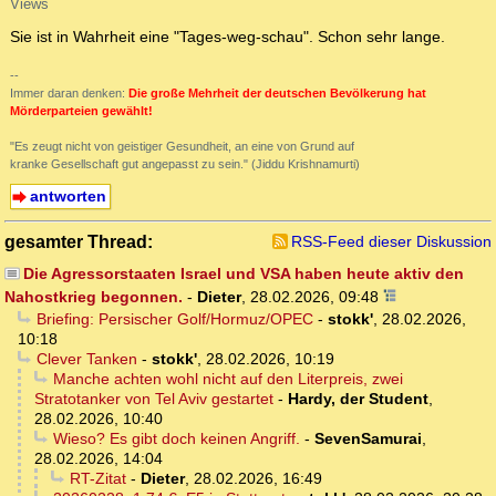
Views
Sie ist in Wahrheit eine "Tages-weg-schau". Schon sehr lange.
--
Immer daran denken:
Die große Mehrheit der deutschen Bevölkerung hat
Mörderparteien gewählt!
"Es zeugt nicht von geistiger Gesundheit, an eine von Grund auf
kranke Gesellschaft gut angepasst zu sein." (Jiddu Krishnamurti)
antworten
gesamter Thread:
RSS-Feed dieser Diskussion
Die Agressorstaaten Israel und VSA haben heute aktiv den
Nahostkrieg begonnen.
-
Dieter
,
28.02.2026, 09:48
Briefing: Persischer Golf/Hormuz/OPEC
-
stokk'
,
28.02.2026,
10:18
Clever Tanken
-
stokk'
,
28.02.2026, 10:19
Manche achten wohl nicht auf den Literpreis, zwei
Stratotanker von Tel Aviv gestartet
-
Hardy, der Student
,
28.02.2026, 10:40
Wieso? Es gibt doch keinen Angriff.
-
SevenSamurai
,
28.02.2026, 14:04
RT-Zitat
-
Dieter
,
28.02.2026, 16:49