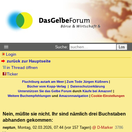
Suche:
Los
Login
zurück zur Hauptseite
in Thread öffnen
Ticker
Fluchtburg autark am Meer
|
Zum Tode Jürgen Küßners
|
Bücher vom Kopp-Verlag |
Datenschutzerklärung
Unterstützen Sie das Gelbe Forum
durch
Käufe bei Amazon
! |
Weitere Buchempfehlungen
und
Amazonnavigation
|
Cookie-Einstellungen
Nein, müßte sie nicht. Ihr sind nämlich drei Buchstaben
abhanden gekommen:
neptun
,
Montag, 02.03.2026, 07:44
(vor 157 Tagen)
@ D-Marker
3786