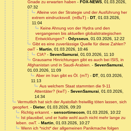
Gnade zu erwarten haben
-
FOX-NEWS
,
01.03.2026,
07:32
Alleine von der Strategie und der Ausführung her
extrem eindrucksvoll. (mBuT)
-
DT
,
01.03.2026,
11:04
Keine Ahnung von der Hydra und den
vergangenen bis aktuellen globalstrategischen
Entwicklungen?
-
Odysseus
,
01.03.2026, 12:22
Gibt es eine zuverlässige Quelle für diese Zahlen?
owT
-
Martin
,
01.03.2026, 10:46
CIA?
-
SevenSamurai
,
01.03.2026, 11:10
Grausame Hinrichtungen gibt es auch bei ISIS, in
Afghanistan und in Saudi-Arabien.
-
SevenSamurai
,
01.03.2026, 11:09
Aber im Iran gibt es Öl. (mT)
-
DT
,
01.03.2026,
11:13
Aus welchem Staat stammten die 9-11
Attentäter? (kwT)
-
SevenSamurai
,
01.03.2026,
14:34
Vermutlich hat sich der Ayatollah freiwillig töten lassen, sich
geopfert.
-
Dieter
,
01.03.2026, 09:20
Richtig erkannt.
-
sensortimecom
,
01.03.2026, 10:22
Ist plausibel, und er hatte wohl auch nicht mehr lange zu
leben. owT.
-
Martin
,
01.03.2026, 10:27
Wenn ich *nicht* der allgemeinen Panikmache folgen