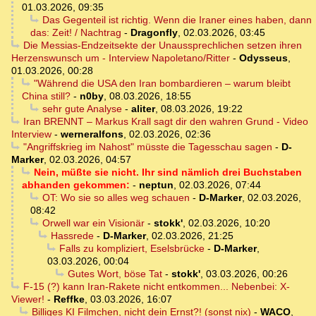
01.03.2026, 09:35
Das Gegenteil ist richtig. Wenn die Iraner eines haben, dann
das: Zeit! / Nachtrag
-
Dragonfly
,
02.03.2026, 03:45
Die Messias-Endzeitsekte der Unaussprechlichen setzen ihren
Herzenswunsch um - Interview Napoletano/Ritter
-
Odysseus
,
01.03.2026, 00:28
"Während die USA den Iran bombardieren – warum bleibt
China still?
-
n0by
,
08.03.2026, 18:55
sehr gute Analyse
-
aliter
,
08.03.2026, 19:22
Iran BRENNT – Markus Krall sagt dir den wahren Grund - Video
Interview
-
werneralfons
,
02.03.2026, 02:36
"Angriffskrieg im Nahost" müsste die Tagesschau sagen
-
D-
Marker
,
02.03.2026, 04:57
Nein, müßte sie nicht. Ihr sind nämlich drei Buchstaben
abhanden gekommen:
-
neptun
,
02.03.2026, 07:44
OT: Wo sie so alles weg schauen
-
D-Marker
,
02.03.2026,
08:42
Orwell war ein Visionär
-
stokk'
,
02.03.2026, 10:20
Hassrede
-
D-Marker
,
02.03.2026, 21:25
Falls zu kompliziert, Eselsbrücke
-
D-Marker
,
03.03.2026, 00:04
Gutes Wort, böse Tat
-
stokk'
,
03.03.2026, 00:26
F-15 (?) kann Iran-Rakete nicht entkommen... Nebenbei: X-
Viewer!
-
Reffke
,
03.03.2026, 16:07
Billiges KI Filmchen, nicht dein Ernst?! (sonst nix)
-
WACO
,