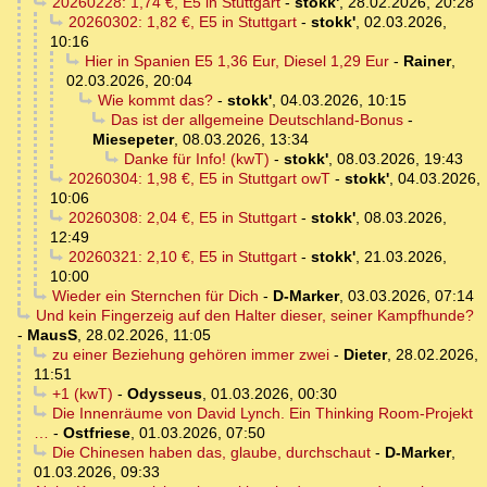
20260228: 1,74 €, E5 in Stuttgart
-
stokk'
,
28.02.2026, 20:28
20260302: 1,82 €, E5 in Stuttgart
-
stokk'
,
02.03.2026,
10:16
Hier in Spanien E5 1,36 Eur, Diesel 1,29 Eur
-
Rainer
,
02.03.2026, 20:04
Wie kommt das?
-
stokk'
,
04.03.2026, 10:15
Das ist der allgemeine Deutschland-Bonus
-
Miesepeter
,
08.03.2026, 13:34
Danke für Info! (kwT)
-
stokk'
,
08.03.2026, 19:43
20260304: 1,98 €, E5 in Stuttgart owT
-
stokk'
,
04.03.2026,
10:06
20260308: 2,04 €, E5 in Stuttgart
-
stokk'
,
08.03.2026,
12:49
20260321: 2,10 €, E5 in Stuttgart
-
stokk'
,
21.03.2026,
10:00
Wieder ein Sternchen für Dich
-
D-Marker
,
03.03.2026, 07:14
Und kein Fingerzeig auf den Halter dieser, seiner Kampfhunde?
-
MausS
,
28.02.2026, 11:05
zu einer Beziehung gehören immer zwei
-
Dieter
,
28.02.2026,
11:51
+1 (kwT)
-
Odysseus
,
01.03.2026, 00:30
Die Innenräume von David Lynch. Ein Thinking Room-Projekt
…
-
Ostfriese
,
01.03.2026, 07:50
Die Chinesen haben das, glaube, durchschaut
-
D-Marker
,
01.03.2026, 09:33