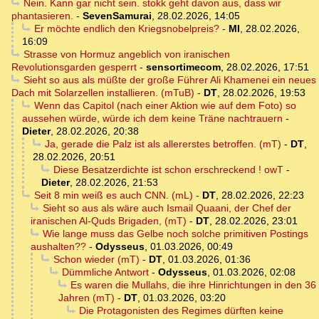
Nein. Kann gar nicht sein. stokk geht davon aus, dass wir
phantasieren.
-
SevenSamurai
,
28.02.2026, 14:05
Er möchte endlich den Kriegsnobelpreis?
-
MI
,
28.02.2026,
16:09
Strasse von Hormuz angeblich von iranischen
Revolutionsgarden gesperrt
-
sensortimecom
,
28.02.2026, 17:51
Sieht so aus als müßte der große Führer Ali Khamenei ein neues
Dach mit Solarzellen installieren. (mTuB)
-
DT
,
28.02.2026, 19:53
Wenn das Capitol (nach einer Aktion wie auf dem Foto) so
aussehen würde, würde ich dem keine Träne nachtrauern
-
Dieter
,
28.02.2026, 20:38
Ja, gerade die Palz ist als allererstes betroffen. (mT)
-
DT
,
28.02.2026, 20:51
Diese Besatzerdichte ist schon erschreckend ! owT
-
Dieter
,
28.02.2026, 21:53
Seit 8 min weiß es auch CNN. (mL)
-
DT
,
28.02.2026, 22:23
Sieht so aus als wäre auch Ismail Quaani, der Chef der
iranischen Al-Quds Brigaden, (mT)
-
DT
,
28.02.2026, 23:01
Wie lange muss das Gelbe noch solche primitiven Postings
aushalten??
-
Odysseus
,
01.03.2026, 00:49
Schon wieder (mT)
-
DT
,
01.03.2026, 01:36
Dümmliche Antwort
-
Odysseus
,
01.03.2026, 02:08
Es waren die Mullahs, die ihre Hinrichtungen in den 36
Jahren (mT)
-
DT
,
01.03.2026, 03:20
Die Protagonisten des Regimes dürften keine