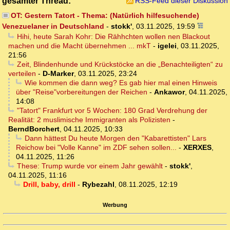
gesamter Thread:
RSS-Feed dieser Diskussion
OT: Gestern Tatort - Thema: (Natürlich hilfesuchende)
Venezuelaner in Deutschland
-
stokk'
,
03.11.2025, 19:59
Hihi, heute Sarah Kohr: Die Rähhchten wollen nen Blackout
machen und die Macht übernehmen ... mkT
-
igelei
,
03.11.2025,
21:56
Zeit, Blindenhunde und Krückstöcke an die „Benachteiligten“ zu
verteilen
-
D-Marker
,
03.11.2025, 23:24
Wie kommen die dann weg? Es gab hier mal einen Hinweis
über "Reise"vorbereitungen der Reichen
-
Ankawor
,
04.11.2025,
14:08
"Tatort" Frankfurt vor 5 Wochen: 180 Grad Verdrehung der
Realität: 2 muslimische Immigranten als Polizisten
-
BerndBorchert
,
04.11.2025, 10:33
Dann hättest Du heute Morgen den "Kabarettisten" Lars
Reichow bei "Volle Kanne" im ZDF sehen sollen...
-
XERXES
,
04.11.2025, 11:26
These: Trump wurde vor einem Jahr gewählt
-
stokk'
,
04.11.2025, 11:16
Drill, baby, drill
-
Rybezahl
,
08.11.2025, 12:19
Werbung