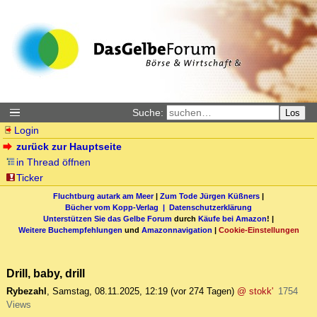
Suche:
Los
Login
zurück zur Hauptseite
in Thread öffnen
Ticker
Fluchtburg autark am Meer
|
Zum Tode Jürgen Küßners
|
Bücher vom Kopp-Verlag |
Datenschutzerklärung
Unterstützen Sie das Gelbe Forum
durch
Käufe bei Amazon
! |
Weitere Buchempfehlungen
und
Amazonnavigation
|
Cookie-Einstellungen
Drill, baby, drill
Rybezahl
,
Samstag, 08.11.2025, 12:19
(vor 274 Tagen)
@ stokk'
1754
Views