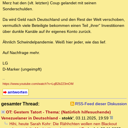
Merz hat den (vlt. letzten) Coup gelandet mit seinen
Sonderschulden.
Da wird Geld nach Deutschland und den Rest der Welt verschoben,
vermutlich viele Beteiligte bekommen einen Teil „ihrer“ Investitionen
über dunkle Kanäle auf ihr eigenes Konto zurück.
Ähnlich Schwindelpandemie. Weiß hier jeder, wie das lief.
Auf Nachfrage mehr.
LG
D-Marker (ungeimpft)
--
https://www.youtube.com/watch?v=LqB2b223mOM
antworten
gesamter Thread:
RSS-Feed dieser Diskussion
OT: Gestern Tatort - Thema: (Natürlich hilfesuchende)
Venezuelaner in Deutschland
-
stokk'
,
03.11.2025, 19:59
Hihi, heute Sarah Kohr: Die Rähhchten wollen nen Blackout