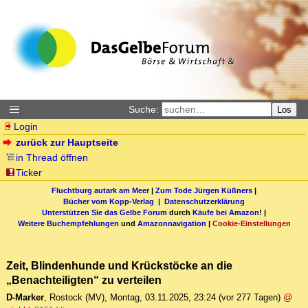
Suche:
Los
Login
zurück zur Hauptseite
in Thread öffnen
Ticker
Fluchtburg autark am Meer
|
Zum Tode Jürgen Küßners
|
Bücher vom Kopp-Verlag |
Datenschutzerklärung
Unterstützen Sie das Gelbe Forum
durch
Käufe bei Amazon
! |
Weitere Buchempfehlungen
und
Amazonnavigation
|
Cookie-Einstellungen
Zeit, Blindenhunde und Krückstöcke an die
„Benachteiligten“ zu verteilen
D-Marker
,
Rostock (MV)
,
Montag, 03.11.2025, 23:24
(vor 277 Tagen)
@