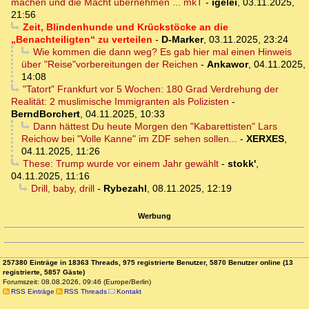
machen und die Macht übernehmen ... mkT
-
igelei
,
03.11.2025,
21:56
Zeit, Blindenhunde und Krückstöcke an die
„Benachteiligten“ zu verteilen
-
D-Marker
,
03.11.2025, 23:24
Wie kommen die dann weg? Es gab hier mal einen Hinweis
über "Reise"vorbereitungen der Reichen
-
Ankawor
,
04.11.2025,
14:08
"Tatort" Frankfurt vor 5 Wochen: 180 Grad Verdrehung der
Realität: 2 muslimische Immigranten als Polizisten
-
BerndBorchert
,
04.11.2025, 10:33
Dann hättest Du heute Morgen den "Kabarettisten" Lars
Reichow bei "Volle Kanne" im ZDF sehen sollen...
-
XERXES
,
04.11.2025, 11:26
These: Trump wurde vor einem Jahr gewählt
-
stokk'
,
04.11.2025, 11:16
Drill, baby, drill
-
Rybezahl
,
08.11.2025, 12:19
Werbung
257380 Einträge in 18363 Threads, 975 registrierte Benutzer, 5870 Benutzer online (13
registrierte, 5857 Gäste)
Forumszeit: 08.08.2026, 09:46 (Europe/Berlin)
RSS Einträge
RSS Threads
Kontakt