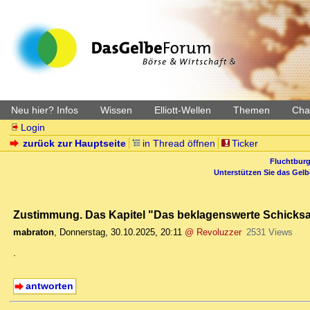
Neu hier? Infos
Wissen
Elliott-Wellen
Themen
Char
Login
zurück zur Hauptseite
in Thread öffnen
Ticker
Fluchtburg
Unterstützen Sie das Gel
Zustimmung. Das Kapitel "Das beklagenswerte Schicksal
mabraton
,
Donnerstag, 30.10.2025, 20:11
@ Revoluzzer
2531 Views
.
antworten