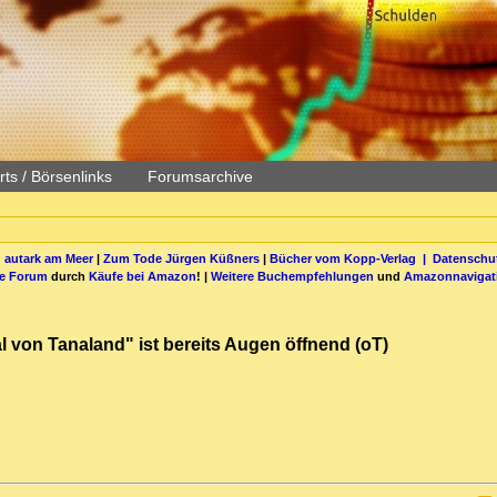
ts / Börsenlinks
Forumsarchive
 autark am Meer
|
Zum Tode Jürgen Küßners
|
Bücher vom Kopp-Verlag |
Datenschut
be Forum
durch
Käufe bei Amazon
! |
Weitere Buchempfehlungen
und
Amazonnavigat
 von Tanaland" ist bereits Augen öffnend (oT)