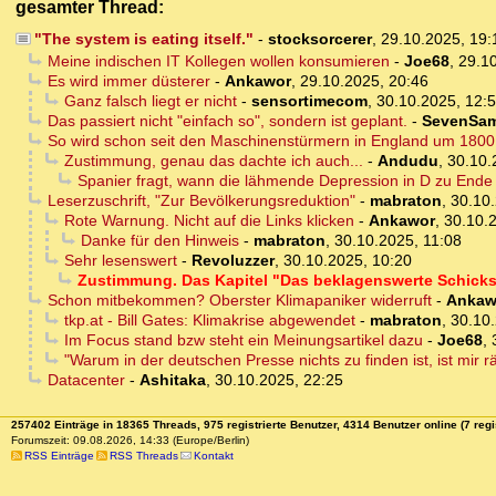
gesamter Thread:
"The system is eating itself."
-
stocksorcerer
,
29.10.2025, 19
Meine indischen IT Kollegen wollen konsumieren
-
Joe68
,
29.10
Es wird immer düsterer
-
Ankawor
,
29.10.2025, 20:46
Ganz falsch liegt er nicht
-
sensortimecom
,
30.10.2025, 12:
Das passiert nicht "einfach so", sondern ist geplant.
-
SevenSam
So wird schon seit den Maschinenstürmern in England um 1800 g
Zustimmung, genau das dachte ich auch...
-
Andudu
,
30.10.
Spanier fragt, wann die lähmende Depression in D zu Ende
Leserzuschrift, "Zur Bevölkerungsreduktion"
-
mabraton
,
30.10.
Rote Warnung. Nicht auf die Links klicken
-
Ankawor
,
30.10.
Danke für den Hinweis
-
mabraton
,
30.10.2025, 11:08
Sehr lesenswert
-
Revoluzzer
,
30.10.2025, 10:20
Zustimmung. Das Kapitel "Das beklagenswerte Schicksa
Schon mitbekommen? Oberster Klimapaniker widerruft
-
Ankaw
tkp.at - Bill Gates: Klimakrise abgewendet
-
mabraton
,
30.10.
Im Focus stand bzw steht ein Meinungsartikel dazu
-
Joe68
,
"Warum in der deutschen Presse nichts zu finden ist, ist mir räts
Datacenter
-
Ashitaka
,
30.10.2025, 22:25
257402 Einträge in 18365 Threads, 975 registrierte Benutzer, 4314 Benutzer online (7 regi
Forumszeit: 09.08.2026, 14:33 (Europe/Berlin)
RSS Einträge
RSS Threads
Kontakt