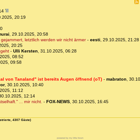
:14
.2025, 20:19
50
urai
,
29.10.2025, 20:58
ejammert, letztlich werden wir nicht ärmer
-
eesti
,
29.10.2025, 21:28
2025, 20:25
 geht
-
Ulli Kersten
,
31.10.2025, 06:28
2025, 08:52
2025, 09:58
l von Tanaland" ist bereits Augen öffnend (oT)
-
mabraton
,
30.10
or
,
30.10.2025, 10:40
2025, 11:12
30.10.2025, 12:14
elhaft." ... mir nicht.
-
FOX-NEWS
,
30.10.2025, 16:45
strierte, 4307 Gäste)
powered by my little forum