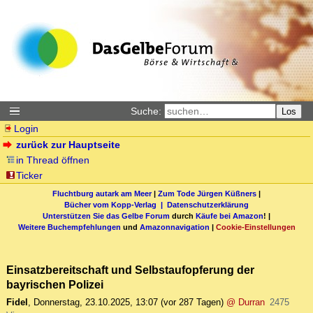
Suche:
Los
Login
zurück zur Hauptseite
in Thread öffnen
Ticker
Fluchtburg autark am Meer
|
Zum Tode Jürgen Küßners
|
Bücher vom Kopp-Verlag |
Datenschutzerklärung
Unterstützen Sie das Gelbe Forum
durch
Käufe bei Amazon
! |
Weitere Buchempfehlungen
und
Amazonnavigation
|
Cookie-Einstellungen
Einsatzbereitschaft und Selbstaufopferung der
bayrischen Polizei
Fidel
,
Donnerstag, 23.10.2025, 13:07
(vor 287 Tagen)
@ Durran
2475