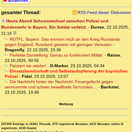
antworten
gesamter Thread:
RSS-Feed dieser Diskussion
Heute Abend Schusswechsel zwischen Polizei und
Bundeswehr in Bayern. Ein Soldat verletzt.
-
Durran
,
22.10.2025,
21:16
ROTFL. Bayern. Das erinnert mich an den Krieg Russlands
gegen England, Russland gewann mit geringen Verlusten
-
Dragonfly
,
22.10.2025, 23:36
Perfekte Darstellung. Genau so funktioniert Militär.
-
Rainer
,
23.10.2025, 00:55
Passiert nie wieder!
-
D-Marker
,
23.10.2025, 04:34
Einsatzbereitschaft und Selbstaufopferung der bayrischen
Polizei
-
Fidel
,
23.10.2025, 13:07
Die Nachricht hinter der Nachricht: Feuergefecht gegen
vermummte und schwer bewaffnete Terroristen…
-
Bankster
,
23.10.2025, 19:48
Werbung
257350 Einträge in 18361 Threads, 975 registrierte Benutzer, 4131 Benutzer online (3
registrierte, 4128 Gäste)