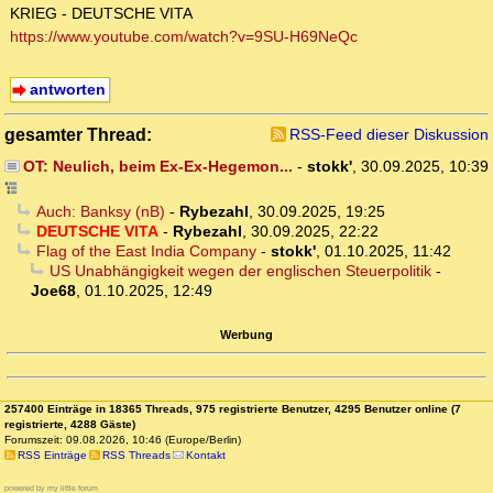
KRIEG - DEUTSCHE VITA
https://www.youtube.com/watch?v=9SU-H69NeQc
antworten
gesamter Thread:
RSS-Feed dieser Diskussion
OT: Neulich, beim Ex-Ex-Hegemon...
-
stokk'
,
30.09.2025, 10:39
Auch: Banksy (nB)
-
Rybezahl
,
30.09.2025, 19:25
DEUTSCHE VITA
-
Rybezahl
,
30.09.2025, 22:22
Flag of the East India Company
-
stokk'
,
01.10.2025, 11:42
US Unabhängigkeit wegen der englischen Steuerpolitik
-
Joe68
,
01.10.2025, 12:49
Werbung
257400 Einträge in 18365 Threads, 975 registrierte Benutzer, 4295 Benutzer online (7
registrierte, 4288 Gäste)
Forumszeit: 09.08.2026, 10:46 (Europe/Berlin)
RSS Einträge
RSS Threads
Kontakt
powered by my little forum