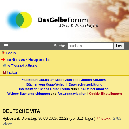
Suche:
Los
Login
zurück zur Hauptseite
in Thread öffnen
Ticker
Fluchtburg autark am Meer
|
Zum Tode Jürgen Küßners
|
Bücher vom Kopp-Verlag |
Datenschutzerklärung
Unterstützen Sie das Gelbe Forum
durch
Käufe bei Amazon
! |
Weitere Buchempfehlungen
und
Amazonnavigation
|
Cookie-Einstellungen
DEUTSCHE VITA
Rybezahl
,
Dienstag, 30.09.2025, 22:22
(vor 312 Tagen)
@ stokk'
2783
Views