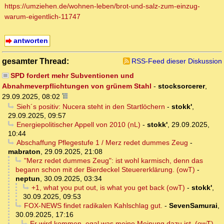
https://umziehen.de/wohnen-leben/brot-und-salz-zum-einzug-
warum-eigentlich-11747
antworten
gesamter Thread:
RSS-Feed dieser Diskussion
SPD fordert mehr Subventionen und
Abnahmeverpflichtungen von grünem Stahl
-
stocksorcerer
,
29.09.2025, 08:02
Sieh´s positiv: Nucera steht in den Startlöchern
-
stokk'
,
29.09.2025, 09:57
Energiepolitischer Appell von 2010 (nL)
-
stokk'
,
29.09.2025,
10:44
Abschaffung Pflegestufe 1 / Merz redet dummes Zeug
-
mabraton
,
29.09.2025, 21:08
"Merz redet dummes Zeug": ist wohl karmisch, denn das
begann schon mit der Bierdeckel Steuererklärung. (owT)
-
neptun
,
30.09.2025, 03:34
+1, what you put out, is what you get back (owT)
-
stokk'
,
30.09.2025, 09:53
FOX-NEWS findet radikalen Kahlschlag gut.
-
SevenSamurai
,
30.09.2025, 17:16
Er wird kommen, egal was meine Meinung dazu ist. (owT)
-