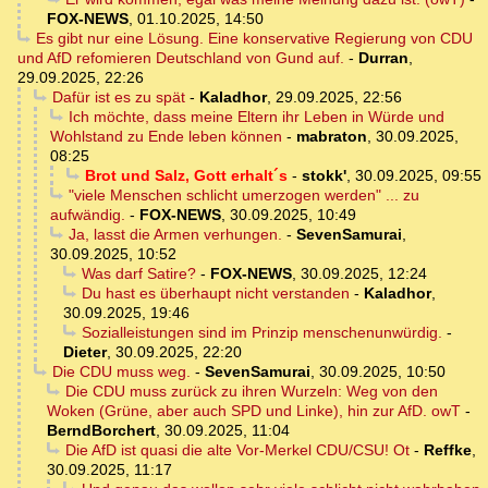
FOX-NEWS
,
01.10.2025, 14:50
Es gibt nur eine Lösung. Eine konservative Regierung von CDU
und AfD refomieren Deutschland von Gund auf.
-
Durran
,
29.09.2025, 22:26
Dafür ist es zu spät
-
Kaladhor
,
29.09.2025, 22:56
Ich möchte, dass meine Eltern ihr Leben in Würde und
Wohlstand zu Ende leben können
-
mabraton
,
30.09.2025,
08:25
Brot und Salz, Gott erhalt´s
-
stokk'
,
30.09.2025, 09:55
"viele Menschen schlicht umerzogen werden" ... zu
aufwändig.
-
FOX-NEWS
,
30.09.2025, 10:49
Ja, lasst die Armen verhungen.
-
SevenSamurai
,
30.09.2025, 10:52
Was darf Satire?
-
FOX-NEWS
,
30.09.2025, 12:24
Du hast es überhaupt nicht verstanden
-
Kaladhor
,
30.09.2025, 19:46
Sozialleistungen sind im Prinzip menschenunwürdig.
-
Dieter
,
30.09.2025, 22:20
Die CDU muss weg.
-
SevenSamurai
,
30.09.2025, 10:50
Die CDU muss zurück zu ihren Wurzeln: Weg von den
Woken (Grüne, aber auch SPD und Linke), hin zur AfD. owT
-
BerndBorchert
,
30.09.2025, 11:04
Die AfD ist quasi die alte Vor-Merkel CDU/CSU! Ot
-
Reffke
,
30.09.2025, 11:17