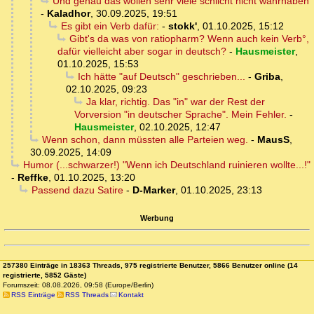
Und genau das wollen sehr viele schlicht nicht wahrhaben
-
Kaladhor
,
30.09.2025, 19:51
Es gibt ein Verb dafür:
-
stokk'
,
01.10.2025, 15:12
Gibt's da was von ratiopharm? Wenn auch kein Verb°,
dafür vielleicht aber sogar in deutsch?
-
Hausmeister
,
01.10.2025, 15:53
Ich hätte "auf Deutsch" geschrieben...
-
Griba
,
02.10.2025, 09:23
Ja klar, richtig. Das "in" war der Rest der
Vorversion "in deutscher Sprache". Mein Fehler.
-
Hausmeister
,
02.10.2025, 12:47
Wenn schon, dann müssten alle Parteien weg.
-
MausS
,
30.09.2025, 14:09
Humor (...schwarzer!) "Wenn ich Deutschland ruinieren wollte...!"
-
Reffke
,
01.10.2025, 13:20
Passend dazu Satire
-
D-Marker
,
01.10.2025, 23:13
Werbung
257380 Einträge in 18363 Threads, 975 registrierte Benutzer, 5866 Benutzer online (14
registrierte, 5852 Gäste)
Forumszeit: 08.08.2026, 09:58 (Europe/Berlin)
RSS Einträge
RSS Threads
Kontakt