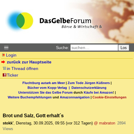
Suche:
Los
Login
zurück zur Hauptseite
in Thread öffnen
Ticker
Fluchtburg autark am Meer
|
Zum Tode Jürgen Küßners
|
Bücher vom Kopp-Verlag |
Datenschutzerklärung
Unterstützen Sie das Gelbe Forum
durch
Käufe bei Amazon
! |
Weitere Buchempfehlungen
und
Amazonnavigation
|
Cookie-Einstellungen
Brot und Salz, Gott erhalt´s
stokk'
,
Dienstag, 30.09.2025, 09:55
(vor 312 Tagen)
@ mabraton
2894
Views