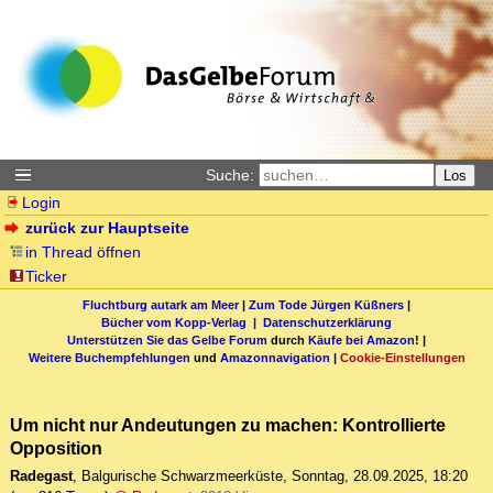
Suche:
Los
Login
zurück zur Hauptseite
in Thread öffnen
Ticker
Fluchtburg autark am Meer
|
Zum Tode Jürgen Küßners
|
Bücher vom Kopp-Verlag |
Datenschutzerklärung
Unterstützen Sie das Gelbe Forum
durch
Käufe bei Amazon
! |
Weitere Buchempfehlungen
und
Amazonnavigation
|
Cookie-Einstellungen
Um nicht nur Andeutungen zu machen: Kontrollierte
Opposition
Radegast
,
Balgurische Schwarzmeerküste
,
Sonntag, 28.09.2025, 18:20