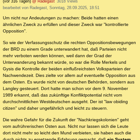
(vor 316 Tagen)
@ Radegast
3018 Views
bearbeitet von Radegast, Sonntag, 28.09.2025, 18:51
Um nicht nur Andeutungen zu machen: Beide hatten einen
ähnlichen Zweck zu erfüllen und dieser Zweck war "kontrollierte
Opposition".
So wie der Verfassungsschutz die rechten Oppositionsbewegungen
der BRD zu einem Grade unterwandert hat, daß Parteien nicht
mehr verboten werden können, weil dann der Grad der
Unterwanderung bekannt würde, so war die Rolle Merkels und
Gysis die Kontrolle der beiden einflußreichsten Volksparteien der
Nachwendezeit. Dies zielte vor allem auf eventuelle Opposition aus
dem Osten. Es wurde nicht von deutschen Behörden, sondern aus
Langley gesteuert. Dort hatte man schon vor dem 9. November
1989 erkannt, daß das zukünftige Konfliktpotential nicht vom
durchschnittlichen Westdeutschen ausgeht. Der ist "law obiding
citizen" und daher ungefährlich und leicht zu steuern.
Die wahre Gefahr für die Zukunft der "Nachkriegskolonien" geht
vom aufrührerischen Osten aus. Nicht nur lassen sich die Leute
dort nicht mehr so leicht den Mund verbieten, sie haben auch die
durch nichts zu ersetzende Erfahrung gemacht, daß
ein System