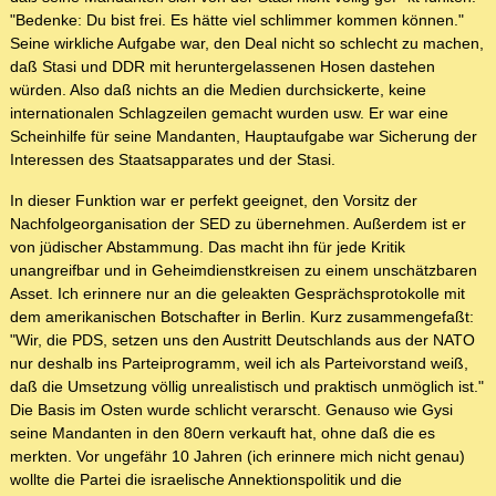
"Bedenke: Du bist frei. Es hätte viel schlimmer kommen können."
Seine wirkliche Aufgabe war, den Deal nicht so schlecht zu machen,
daß Stasi und DDR mit heruntergelassenen Hosen dastehen
würden. Also daß nichts an die Medien durchsickerte, keine
internationalen Schlagzeilen gemacht wurden usw. Er war eine
Scheinhilfe für seine Mandanten, Hauptaufgabe war Sicherung der
Interessen des Staatsapparates und der Stasi.
In dieser Funktion war er perfekt geeignet, den Vorsitz der
Nachfolgeorganisation der SED zu übernehmen. Außerdem ist er
von jüdischer Abstammung. Das macht ihn für jede Kritik
unangreifbar und in Geheimdienstkreisen zu einem unschätzbaren
Asset. Ich erinnere nur an die geleakten Gesprächsprotokolle mit
dem amerikanischen Botschafter in Berlin. Kurz zusammengefaßt:
"Wir, die PDS, setzen uns den Austritt Deutschlands aus der NATO
nur deshalb ins Parteiprogramm, weil ich als Parteivorstand weiß,
daß die Umsetzung völlig unrealistisch und praktisch unmöglich ist."
Die Basis im Osten wurde schlicht verarscht. Genauso wie Gysi
seine Mandanten in den 80ern verkauft hat, ohne daß die es
merkten. Vor ungefähr 10 Jahren (ich erinnere mich nicht genau)
wollte die Partei die israelische Annektionspolitik und die