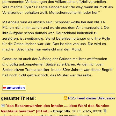
permanenten Verletzungen des Völkerrechts offiziell verurteilen.
Was machte Gysi? Er sagte sinngemäß: "No way, wenn ihr mich als
Vorsitzenden behalten wollt. Menschenrechte hin oder her."
Mit Angela wird es ähnlich sein. Schröder wollte bei den NATO-
Plänen nicht mitmachen und wurde aus dem Amt manipuliert. Ob
ihre Aufgabe schon damals war, Deutschland industriell zu
zerstören, ist zweitrangig. Sie ist Befehlsempfänger und ihre Rolle
für die Ostdeutschen war klar: Das ist eine von uns. Die wird es
machen. Also halten wir vielleicht mal den Mund.
Genauso ist auch der Aufstieg der Grünen mit ihrer weltfremden
und völlig unkompetenten Spitze zu erklären. An den richtigen
Stellen sitzen Transatlantiker. In den 80er Jahren war dieser Begriff
halt noch nicht gebräuchlich, das Muster war dasselbe.
antworten
gesamter Thread:
RSS-Feed dieser Diskussion
"das Bekanntwerden des Inhalts .... dem Wohl des Bundes
Nachteile bereiten" [mTmL]
-
Dragonfly
,
28.09.2025, 03:30