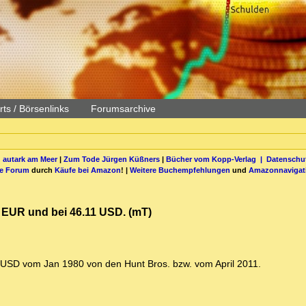
ts / Börsenlinks
Forumsarchive
 autark am Meer
|
Zum Tode Jürgen Küßners
|
Bücher vom Kopp-Verlag |
Datenschut
be Forum
durch
Käufe bei Amazon
! |
Weitere Buchempfehlungen
und
Amazonnavigat
8 EUR und bei 46.11 USD. (mT)
n USD vom Jan 1980 von den Hunt Bros. bzw. vom April 2011.