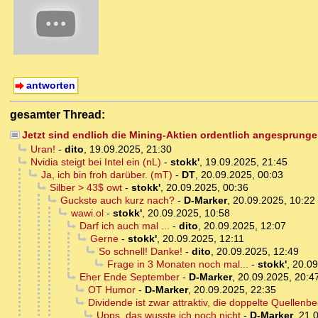
antworten
gesamter Thread:
Jetzt sind endlich die Mining-Aktien ordentlich angesprunge
Uran!
-
dito
,
19.09.2025, 21:30
Nvidia steigt bei Intel ein (nL)
-
stokk'
,
19.09.2025, 21:45
Ja, ich bin froh darüber. (mT)
-
DT
,
20.09.2025, 00:03
Silber > 43$ owt
-
stokk'
,
20.09.2025, 00:36
Guckste auch kurz nach?
-
D-Marker
,
20.09.2025, 10:22
wawi.ol
-
stokk'
,
20.09.2025, 10:58
Darf ich auch mal ...
-
dito
,
20.09.2025, 12:07
Gerne
-
stokk'
,
20.09.2025, 12:11
So schnell! Danke!
-
dito
,
20.09.2025, 12:49
Frage in 3 Monaten noch mal...
-
stokk'
,
20.09
Eher Ende September
-
D-Marker
,
20.09.2025, 20:4
OT Humor
-
D-Marker
,
20.09.2025, 22:35
Dividende ist zwar attraktiv, die doppelte Quellenbe
Upps, das wusste ich noch nicht
-
D-Marker
,
21.